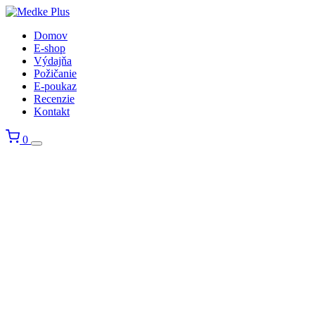
Domov
E-shop
Výdajňa
Požičanie
E-poukaz
Recenzie
Kontakt
0