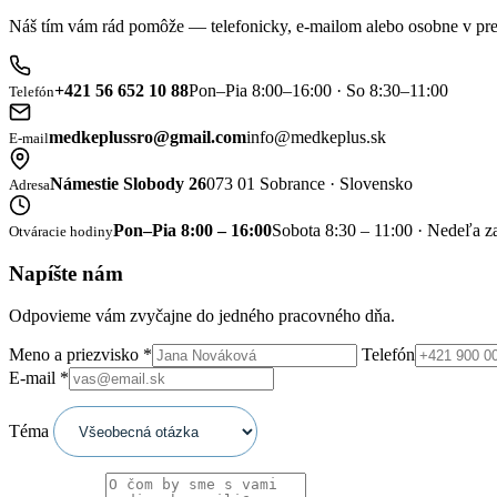
Náš tím vám rád pomôže — telefonicky, e-mailom alebo osobne v pre
+421 56 652 10 88
Pon–Pia 8:00–16:00 · So 8:30–11:00
Telefón
medkeplussro@gmail.com
info@medkeplus.sk
E-mail
Námestie Slobody 26
073 01 Sobrance · Slovensko
Adresa
Pon–Pia 8:00 – 16:00
Sobota 8:30 – 11:00 · Nedeľa z
Otváracie hodiny
Napíšte nám
Odpovieme vám zvyčajne do jedného pracovného dňa.
Meno a priezvisko
*
Telefón
E-mail
*
Téma