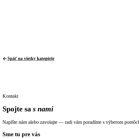
Pridať do košíka
Pridať do k
1
Späť na všetky kategórie
Kontakt
Spojte sa
s nami
Napíšte nám alebo zavolajte — radi vám poradíme s výberom pomôck
Sme tu pre vás