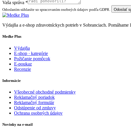
Vaša správa
*
Odoslaním súhlasíte so spracovaním osobných údajov podľa GDPR.
Odoslať 
Výdajňa a e-shop zdravotníckych potrieb v Sobranciach. Pomáhame
Medke Plus
Výdajňa
E-shop · kategórie
Požičanie pomôcok
E-poukaz
Recenzie
Informácie
Všeobecné obchodné podmienky
Reklamačný poriadok
Reklamačný formulár
Odstúpenie od zmluvy
Ochrana osobných údajov
Novinky na e-mail