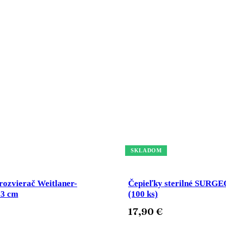
 a striekačky, lekár
Produkty v kategórii „Ihly a striekačky, lekárničky".
SKLADOM
rozvierač Weitlaner-
Čepieľky sterilné SURGE
13 cm
(100 ks)
17,90
€