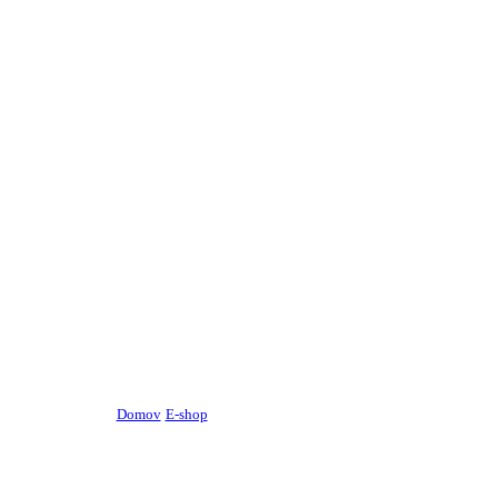
Domov
/
E-shop
/
Ihly a striekačky, lekárničky