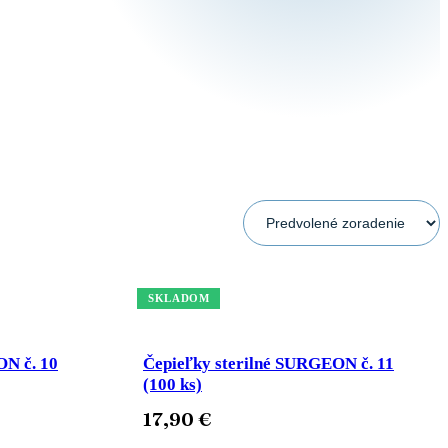
ničky
SKLADOM
ON č. 10
Čepieľky sterilné SURGEON č. 11
(100 ks)
17,90
€