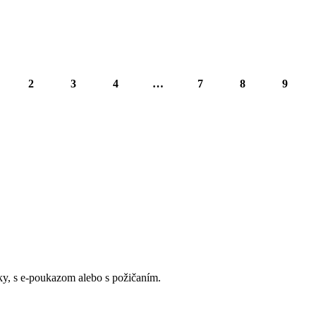
ošíka
Pridať do košíka
2
3
4
…
7
8
9
y, s e-poukazom alebo s požičaním.