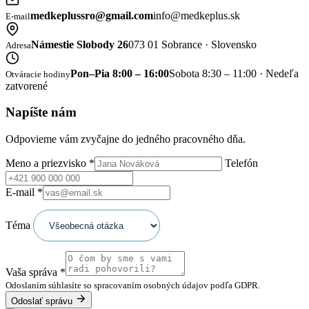
medkeplussro@gmail.com
info@medkeplus.sk
E-mail
Námestie Slobody 26
073 01 Sobrance · Slovensko
Adresa
Pon–Pia 8:00 – 16:00
Sobota 8:30 – 11:00 · Nedeľa
Otváracie hodiny
zatvorené
Napíšte nám
Odpovieme vám zvyčajne do jedného pracovného dňa.
Meno a priezvisko
*
Telefón
E-mail
*
Téma
Vaša správa
*
Odoslaním súhlasíte so spracovaním osobných údajov podľa GDPR.
Odoslať správu