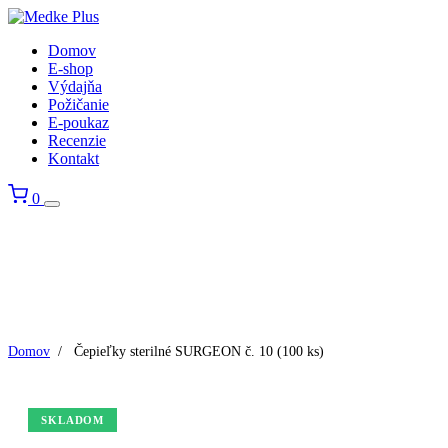
Domov
E-shop
Výdajňa
Požičanie
E-poukaz
Recenzie
Kontakt
0
Domov
/
Čepieľky sterilné SURGEON č. 10 (100 ks)
SKLADOM