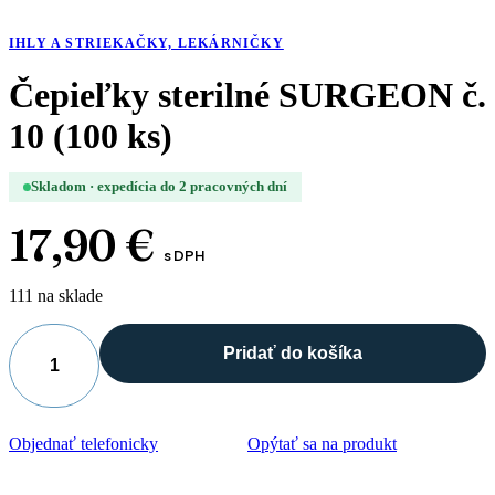
IHLY A STRIEKAČKY, LEKÁRNIČKY
Čepieľky sterilné SURGEON č.
10 (100 ks)
Skladom · expedícia do 2 pracovných dní
17,90
€
s DPH
111 na sklade
Pridať do košíka
množstvo
Čepieľky
sterilné
SURGEON
Objednať telefonicky
Opýtať sa na produkt
č.
10
(100