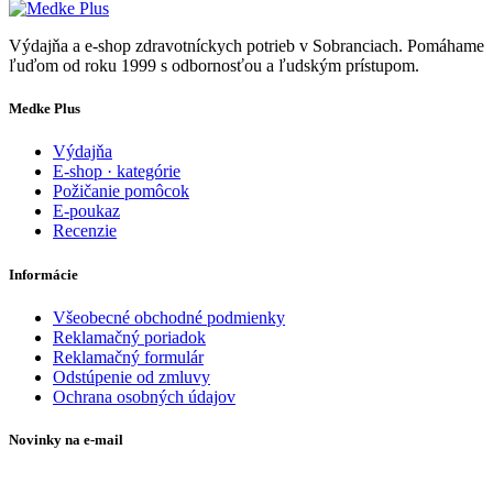
Výdajňa a e-shop zdravotníckych potrieb v Sobranciach. Pomáhame
ľuďom od roku 1999 s odbornosťou a ľudským prístupom.
Medke Plus
Výdajňa
E-shop · kategórie
Požičanie pomôcok
E-poukaz
Recenzie
Informácie
Všeobecné obchodné podmienky
Reklamačný poriadok
Reklamačný formulár
Odstúpenie od zmluvy
Ochrana osobných údajov
Novinky na e-mail
Zadajte svoj e-mail a nepremeškajte naše akcie a ponuky.