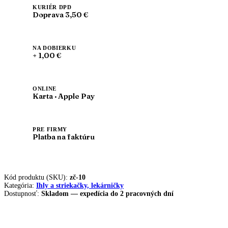
ks)
KURIÉR DPD
Doprava 3,50 €
NA DOBIERKU
+ 1,00 €
ONLINE
Karta · Apple Pay
PRE FIRMY
Platba na faktúru
Kód produktu (SKU):
zč-10
Kategória:
Ihly a striekačky, lekárničky
Dostupnosť:
Skladom — expedícia do 2 pracovných dní