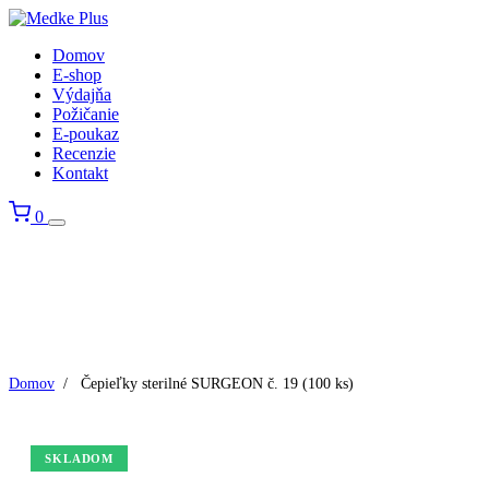
Domov
E-shop
Výdajňa
Požičanie
E-poukaz
Recenzie
Kontakt
0
Domov
/
Čepieľky sterilné SURGEON č. 19 (100 ks)
SKLADOM