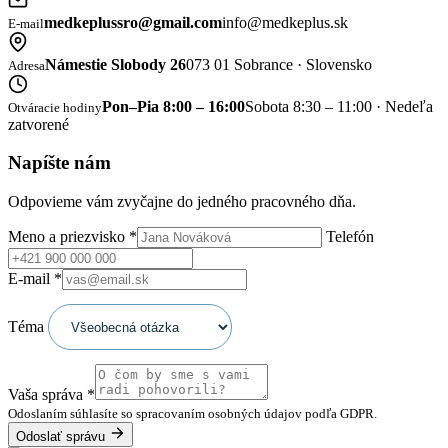
medkeplussro@gmail.com
info@medkeplus.sk
E-mail
Námestie Slobody 26
073 01 Sobrance · Slovensko
Adresa
Pon–Pia 8:00 – 16:00
Sobota 8:30 – 11:00 · Nedeľa
Otváracie hodiny
zatvorené
Napíšte nám
Odpovieme vám zvyčajne do jedného pracovného dňa.
Meno a priezvisko
*
Telefón
E-mail
*
Téma
Vaša správa
*
Odoslaním súhlasíte so spracovaním osobných údajov podľa GDPR.
Odoslať správu