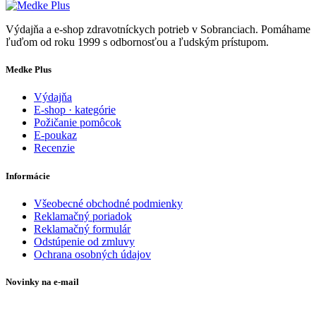
Výdajňa a e-shop zdravotníckych potrieb v Sobranciach. Pomáhame
ľuďom od roku 1999 s odbornosťou a ľudským prístupom.
Medke Plus
Výdajňa
E-shop · kategórie
Požičanie pomôcok
E-poukaz
Recenzie
Informácie
Všeobecné obchodné podmienky
Reklamačný poriadok
Reklamačný formulár
Odstúpenie od zmluvy
Ochrana osobných údajov
Novinky na e-mail
Zadajte svoj e-mail a nepremeškajte naše akcie a ponuky.