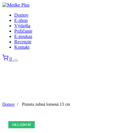
Domov
E-shop
Výdajňa
Požičanie
E-poukaz
Recenzie
Kontakt
0
Domov
/
Pinzeta zubná lomená 13 cm
SKLADOM