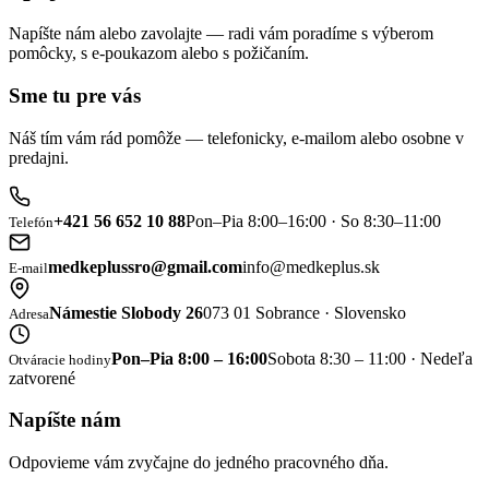
Napíšte nám alebo zavolajte — radi vám poradíme s výberom
pomôcky, s e-poukazom alebo s požičaním.
Sme tu pre vás
Náš tím vám rád pomôže — telefonicky, e-mailom alebo osobne v
predajni.
+421 56 652 10 88
Pon–Pia 8:00–16:00 · So 8:30–11:00
Telefón
medkeplussro@gmail.com
info@medkeplus.sk
E-mail
Námestie Slobody 26
073 01 Sobrance · Slovensko
Adresa
Pon–Pia 8:00 – 16:00
Sobota 8:30 – 11:00 · Nedeľa
Otváracie hodiny
zatvorené
Napíšte nám
Odpovieme vám zvyčajne do jedného pracovného dňa.