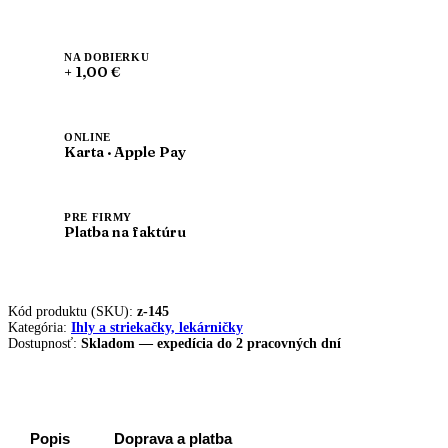
NA DOBIERKU
+ 1,00 €
ONLINE
Karta · Apple Pay
PRE FIRMY
Platba na faktúru
Kód produktu (SKU):
z-145
Kategória:
Ihly a striekačky, lekárničky
Dostupnosť:
Skladom — expedícia do 2 pracovných dní
Popis
Doprava a platba