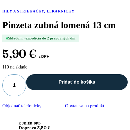
IHLY A STRIEKAČKY, LEKÁRNIČKY
Pinzeta zubná lomená 13 cm
Skladom · expedícia do 2 pracovných dní
5,90
€
s DPH
110 na sklade
Pridať do košíka
množstvo
Pinzeta
zubná
lomená
Objednať telefonicky
Opýtať sa na produkt
13
cm
KURIÉR DPD
Doprava 3,50 €