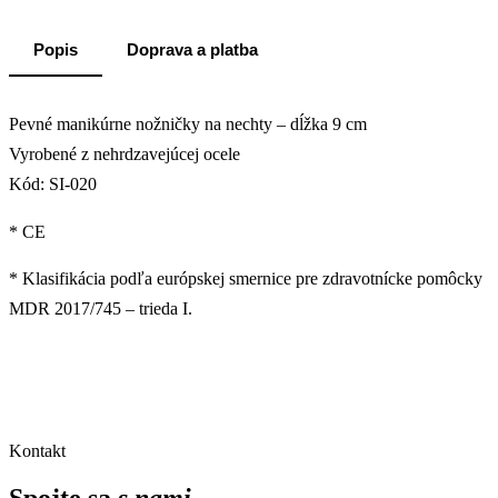
Popis
Doprava a platba
Pevné manikúrne nožničky na nechty – dĺžka 9 cm
Vyrobené z nehrdzavejúcej ocele
Kód: SI-020
* CE
* Klasifikácia podľa európskej smernice pre zdravotnícke pomôcky
MDR 2017/745 – trieda I.
Kontakt
Spojte sa
s nami