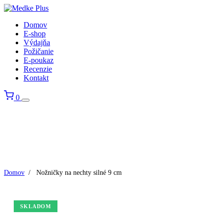
Domov
E-shop
Výdajňa
Požičanie
E-poukaz
Recenzie
Kontakt
0
Domov
/
Nožničky na nechty silné 9 cm
SKLADOM