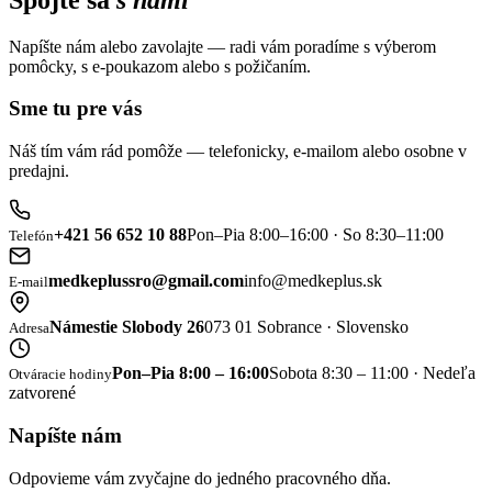
Napíšte nám alebo zavolajte — radi vám poradíme s výberom
pomôcky, s e-poukazom alebo s požičaním.
Sme tu pre vás
Náš tím vám rád pomôže — telefonicky, e-mailom alebo osobne v
predajni.
+421 56 652 10 88
Pon–Pia 8:00–16:00 · So 8:30–11:00
Telefón
medkeplussro@gmail.com
info@medkeplus.sk
E-mail
Námestie Slobody 26
073 01 Sobrance · Slovensko
Adresa
Pon–Pia 8:00 – 16:00
Sobota 8:30 – 11:00 · Nedeľa
Otváracie hodiny
zatvorené
Napíšte nám
Odpovieme vám zvyčajne do jedného pracovného dňa.