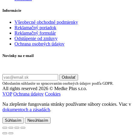
Informácie
Všeobecné obchodné podmienky
Reklamačný poriadok
Reklamačný formulár
Odstúpenie od zmluvy
Ochrana osobných údajov
Novinky na e-mail
Zadajte svoj e-mail a nepremeškajte naše akcie a ponuky.
Odoslať
Odoslaním súhlasíte so spracovaním osobných údajov podľa GDPR.
All rights reserved 2026 © Medke Plus s.r.o.
VOP
Ochrana údajov
Cookies
Na zlepšenie fungovania stránky používame súbory cookies. Viac v
dokumentoch a zásadách
.
Súhlasím
Nesúhlasím