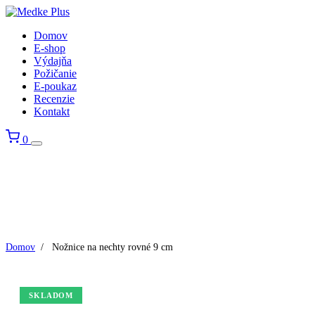
Domov
E-shop
Výdajňa
Požičanie
E-poukaz
Recenzie
Kontakt
0
Domov
/
Nožnice na nechty rovné 9 cm
SKLADOM