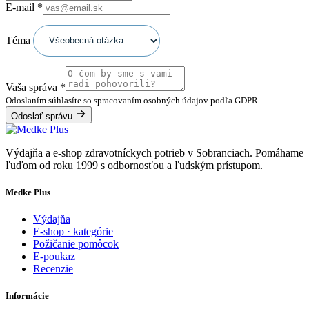
E-mail
*
Téma
Vaša správa
*
Odoslaním súhlasíte so spracovaním osobných údajov podľa GDPR.
Odoslať správu
Výdajňa a e-shop zdravotníckych potrieb v Sobranciach. Pomáhame
ľuďom od roku 1999 s odbornosťou a ľudským prístupom.
Medke Plus
Výdajňa
E-shop · kategórie
Požičanie pomôcok
E-poukaz
Recenzie
Informácie