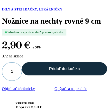
IHLY A STRIEKAČKY, LEKÁRNIČKY
Nožnice na nechty rovné 9 cm
Skladom · expedícia do 2 pracovných dní
2,90
€
s DPH
372 na sklade
Pridať do košíka
množstvo
Nožnice
na
nechty
Objednať telefonicky
Opýtať sa na produkt
rovné
9
cm
KURIÉR DPD
Doprava 3,50 €