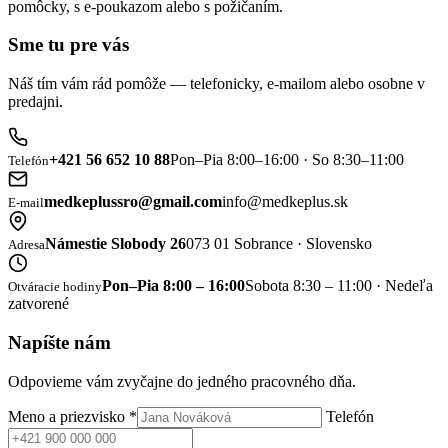
pomôcky, s e-poukazom alebo s požičaním.
Sme tu pre vás
Náš tím vám rád pomôže — telefonicky, e-mailom alebo osobne v
predajni.
+421 56 652 10 88
Pon–Pia 8:00–16:00 · So 8:30–11:00
Telefón
medkeplussro@gmail.com
info@medkeplus.sk
E-mail
Námestie Slobody 26
073 01 Sobrance · Slovensko
Adresa
Pon–Pia 8:00 – 16:00
Sobota 8:30 – 11:00 · Nedeľa
Otváracie hodiny
zatvorené
Napíšte nám
Odpovieme vám zvyčajne do jedného pracovného dňa.
Meno a priezvisko
*
Telefón