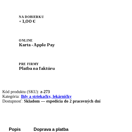
NA DOBIERKU
+ 1,00 €
ONLINE
Karta · Apple Pay
PRE FIRMY
Platba na faktúru
Kód produktu (SKU):
z-273
Kategória:
Ihly a striekačky, lekárničky
Dostupnosť:
Skladom — expedícia do 2 pracovných dní
Popis
Doprava a platba