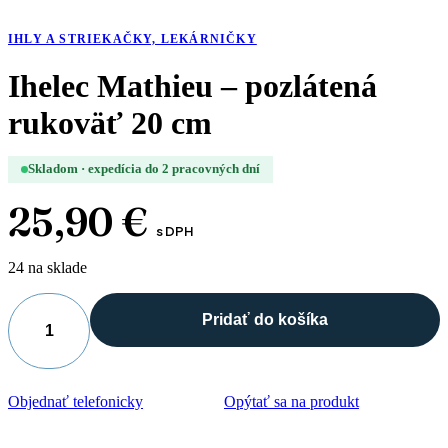
IHLY A STRIEKAČKY, LEKÁRNIČKY
Ihelec Mathieu – pozlátená
rukoväť 20 cm
Skladom · expedícia do 2 pracovných dní
25,90
€
s DPH
24 na sklade
Pridať do košíka
množstvo
Ihelec
Mathieu
–
Objednať telefonicky
Opýtať sa na produkt
pozlátená
rukoväť
20