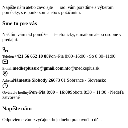
Napíšte nám alebo zavolajte — radi vám poradíme s výberom
pomôcky, s e-poukazom alebo s požičaním.
Sme tu pre vás
Náš tím vám rád pomôže — telefonicky, e-mailom alebo osobne v
predajni.
+421 56 652 10 88
Pon–Pia 8:00–16:00 · So 8:30–11:00
Telefón
medkeplussro@gmail.com
info@medkeplus.sk
E-mail
Námestie Slobody 26
073 01 Sobrance · Slovensko
Adresa
Pon–Pia 8:00 – 16:00
Sobota 8:30 – 11:00 · Nedeľa
Otváracie hodiny
zatvorené
Napíšte nám
Odpovieme vám zvyčajne do jedného pracovného dňa.