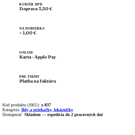
cm
KURIÉR DPD
Doprava 3,50 €
NA DOBIERKU
+ 1,00 €
ONLINE
Karta · Apple Pay
PRE FIRMY
Platba na faktúru
Kód produktu (SKU):
z-837
Kategória:
Ihly a striekačky, lekárničky
Dostupnosť:
Skladom — expedícia do 2 pracovných dní