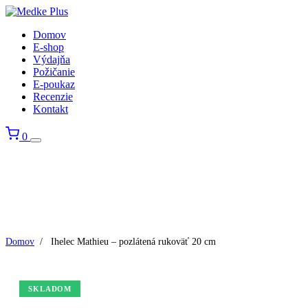
Domov
E-shop
Výdajňa
Požičanie
E-poukaz
Recenzie
Kontakt
0
Domov
/
Ihelec Mathieu – pozlátená rukoväť 20 cm
SKLADOM