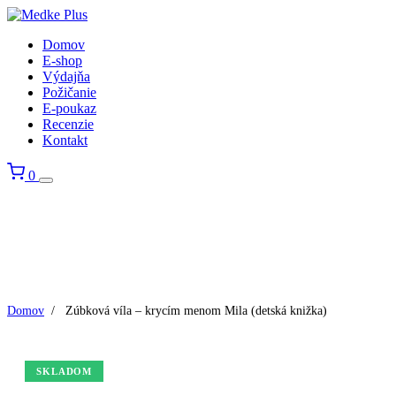
Domov
E-shop
Výdajňa
Požičanie
E-poukaz
Recenzie
Kontakt
0
Domov
/
Zúbková víla – krycím menom Mila (detská knižka)
SKLADOM