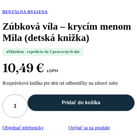
DENTÁLNA HYGIENA
Zúbková víla – krycím menom
Mila (detská knižka)
Skladom · expedícia do 2 pracovných dní
10,49
€
s DPH
Rozprávková knižka pre deti od odborníčky na zdravé zuby
Pridať do košíka
množstvo
Zúbková
víla
-
Objednať telefonicky
Opýtať sa na produkt
krycím
menom