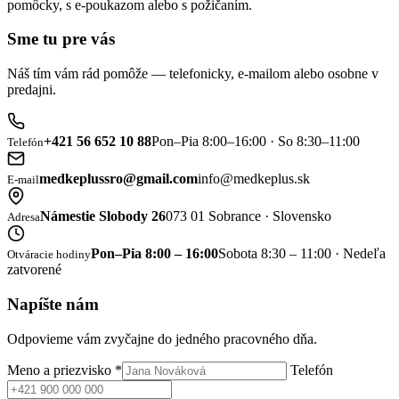
pomôcky, s e-poukazom alebo s požičaním.
Sme tu pre vás
Náš tím vám rád pomôže — telefonicky, e-mailom alebo osobne v
predajni.
+421 56 652 10 88
Pon–Pia 8:00–16:00 · So 8:30–11:00
Telefón
medkeplussro@gmail.com
info@medkeplus.sk
E-mail
Námestie Slobody 26
073 01 Sobrance · Slovensko
Adresa
Pon–Pia 8:00 – 16:00
Sobota 8:30 – 11:00 · Nedeľa
Otváracie hodiny
zatvorené
Napíšte nám
Odpovieme vám zvyčajne do jedného pracovného dňa.
Meno a priezvisko
*
Telefón