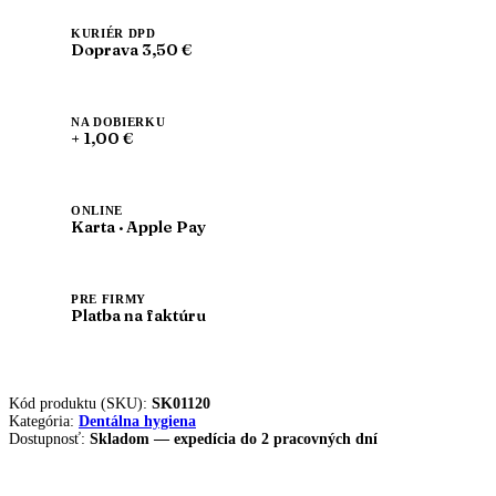
Mila
(detská
KURIÉR DPD
Doprava 3,50 €
knižka)
NA DOBIERKU
+ 1,00 €
ONLINE
Karta · Apple Pay
PRE FIRMY
Platba na faktúru
Kód produktu (SKU):
SK01120
Kategória:
Dentálna hygiena
Dostupnosť:
Skladom — expedícia do 2 pracovných dní