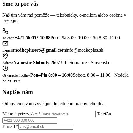
Sme tu pre vás
Náš tím vám rád pomôže — telefonicky, e-mailom alebo osobne v
predajni.
+421 56 652 10 88
Pon–Pia 8:00–16:00 · So 8:30–11:00
Telefón
medkeplussro@gmail.com
info@medkeplus.sk
E-mail
Námestie Slobody 26
073 01 Sobrance · Slovensko
Adresa
Pon–Pia 8:00 – 16:00
Sobota 8:30 – 11:00 · Nedeľa
Otváracie hodiny
zatvorené
Napíšte nám
Odpovieme vám zvyčajne do jedného pracovného dňa.
Meno a priezvisko
*
Telefón
E-mail
*