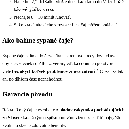
Na jednu 2,5 dcl šálku vložte do sitka/priamo do šálky 1 až 2
kávové lyžičky zmesi.
Nechajte 8 – 10 minút lúhovať.
Sitko vytiahnite alebo zmes sceďte a čaj môžete podávať.
Ako balíme sypané čaje?
Sypané čaje balíme do čírych/transparentných recyklovateľných
doypack vreciek so ZIP uzáverom, vďaka čomu ich po otvorení
viete
bez akýchkoľvek problémov znova zatvoriť
. Obsah sa tak
ani po dlhšom čase neznehodnotí.
Garancia pôvodu
Rakytníkový čaj je vyrobený
z plodov rakytníka pochádzajúcich
zo Slovenska.
Takýmto spôsobom vám vieme zaistiť tú najvyššiu
kvalitu a skvelé zdravotné benefity.