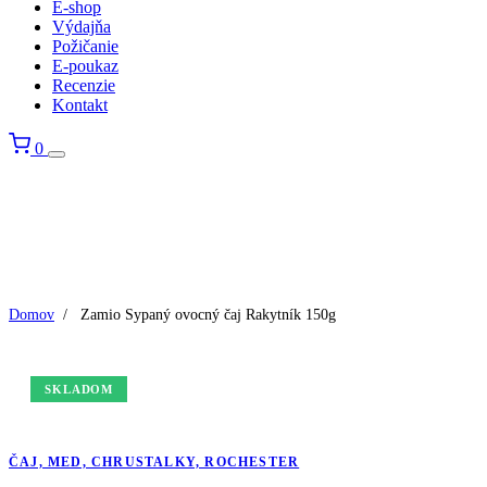
E-shop
Výdajňa
Požičanie
E-poukaz
Recenzie
Kontakt
0
Domov
/
Zamio Sypaný ovocný čaj Rakytník 150g
SKLADOM
ČAJ, MED, CHRUSTALKY, ROCHESTER