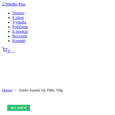
Domov
E-shop
Výdajňa
Požičanie
E-poukaz
Recenzie
Kontakt
0
Domov
/
Zamio Sypaný čaj Višňa 150g
SKLADOM