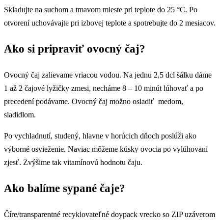
Skladujte na suchom a tmavom mieste pri teplote do 25 °C. Po
otvorení uchovávajte pri izbovej teplote a spotrebujte do 2 mesiacov.
Ako si pripraviť ovocný čaj?
Ovocný čaj zalievame vriacou vodou. Na jednu 2,5 dcl šálku dáme
1 až 2 čajové lyžičky zmesi, necháme 8 – 10 minút lúhovať a po
precedení podávame. Ovocný čaj možno osladiť medom,
sladidlom.
Po vychladnutí, studený, hlavne v horúcich dňoch poslúži ako
výborné osvieženie. Naviac môžeme kúsky ovocia po vylúhovaní
zjesť. Zvýšime tak vitamínovú hodnotu čaju.
Ako balíme sypané čaje?
Číre/transparentné recyklovateľné doypack vrecko so ZIP uzáverom