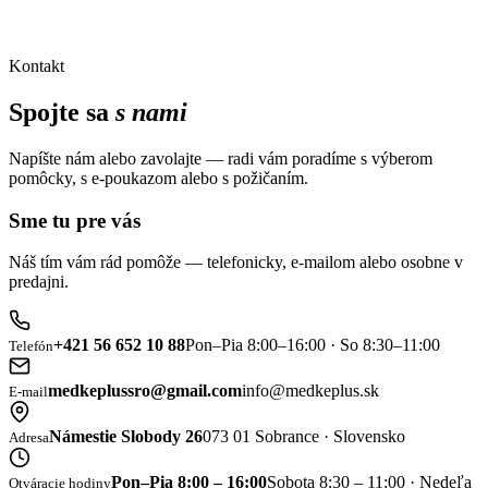
Kontakt
Spojte sa
s nami
Napíšte nám alebo zavolajte — radi vám poradíme s výberom
pomôcky, s e-poukazom alebo s požičaním.
Sme tu pre vás
Náš tím vám rád pomôže — telefonicky, e-mailom alebo osobne v
predajni.
+421 56 652 10 88
Pon–Pia 8:00–16:00 · So 8:30–11:00
Telefón
medkeplussro@gmail.com
info@medkeplus.sk
E-mail
Námestie Slobody 26
073 01 Sobrance · Slovensko
Adresa
Pon–Pia 8:00 – 16:00
Sobota 8:30 – 11:00 · Nedeľa
Otváracie hodiny