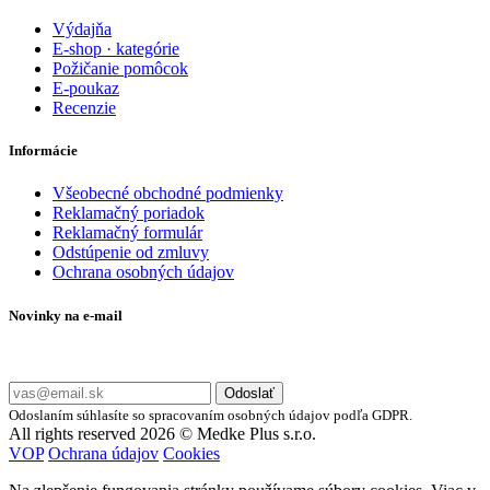
Výdajňa
E-shop · kategórie
Požičanie pomôcok
E-poukaz
Recenzie
Informácie
Všeobecné obchodné podmienky
Reklamačný poriadok
Reklamačný formulár
Odstúpenie od zmluvy
Ochrana osobných údajov
Novinky na e-mail
Zadajte svoj e-mail a nepremeškajte naše akcie a ponuky.
Odoslať
Odoslaním súhlasíte so spracovaním osobných údajov podľa GDPR.
All rights reserved 2026 © Medke Plus s.r.o.
VOP
Ochrana údajov
Cookies