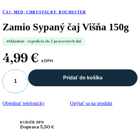
ČAJ, MED, CHRUSTALKY, ROCHESTER
Zamio Sypaný čaj Višňa 150g
Skladom · expedícia do 2 pracovných dní
4,99
€
s DPH
Pridať do košíka
množstvo
Zamio
Sypaný
čaj
Objednať telefonicky
Opýtať sa na produkt
Višňa
150g
KURIÉR DPD
Doprava 3,50 €