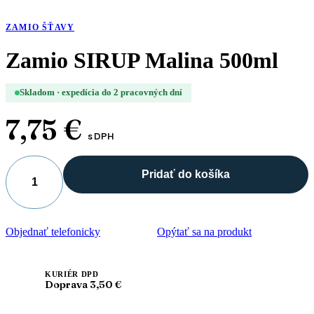
ZAMIO ŠŤAVY
Zamio SIRUP Malina 500ml
Skladom · expedícia do 2 pracovných dní
7,75
€
s DPH
Pridať do košíka
množstvo
Zamio
SIRUP
Malina
Objednať telefonicky
Opýtať sa na produkt
500ml
KURIÉR DPD
Doprava 3,50 €