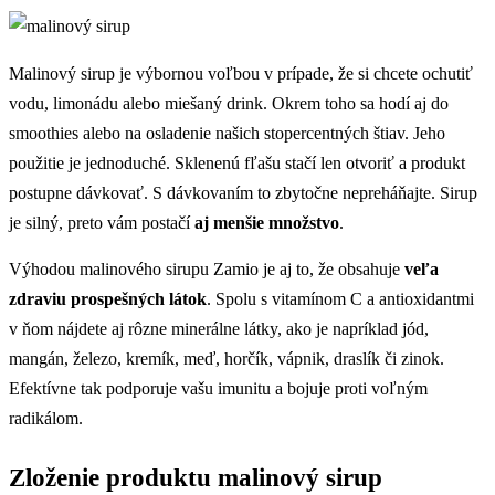
Malinový sirup je výbornou voľbou v prípade, že si chcete ochutiť
vodu, limonádu alebo miešaný drink. Okrem toho sa hodí aj do
smoothies alebo na osladenie našich stopercentných štiav. Jeho
použitie je jednoduché. Sklenenú fľašu stačí len otvoriť a produkt
postupne dávkovať. S dávkovaním to zbytočne nepreháňajte. Sirup
je silný, preto vám postačí
aj menšie množstvo
.
Výhodou malinového sirupu Zamio je aj to, že obsahuje
veľa
zdraviu prospešných látok
. Spolu s vitamínom C a antioxidantmi
v ňom nájdete aj rôzne minerálne látky, ako je napríklad jód,
mangán, železo, kremík, meď, horčík, vápnik, draslík či zinok.
Efektívne tak podporuje vašu imunitu a bojuje proti voľným
radikálom.
Zloženie produktu malinový sirup