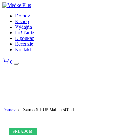
Domov
E-shop
Výdajňa
Požičanie
E-poukaz
Recenzie
Kontakt
0
Domov
/
Zamio SIRUP Malina 500ml
SKLADOM