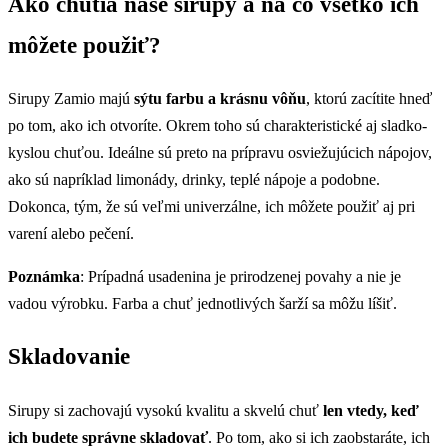
Ako chutia naše sirupy a na čo všetko ich
môžete použiť?
Sirupy Zamio majú
sýtu farbu a krásnu vôňu
, ktorú zacítite hneď
po tom, ako ich otvoríte. Okrem toho sú charakteristické aj sladko-
kyslou chuťou. Ideálne sú preto na prípravu osviežujúcich nápojov,
ako sú napríklad limonády, drinky, teplé nápoje a podobne.
Dokonca, tým, že sú veľmi univerzálne, ich môžete použiť aj pri
varení alebo pečení.
Poznámka
: Prípadná usadenina je prirodzenej povahy a nie je
vadou výrobku. Farba a chuť jednotlivých šarží sa môžu líšiť.
Skladovanie
Sirupy si zachovajú vysokú kvalitu a skvelú chuť
len vtedy, keď
ich budete správne skladovať
. Po tom, ako si ich zaobstaráte, ich