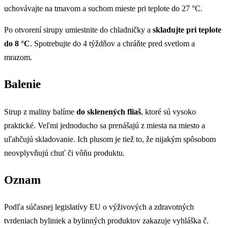
uchovávajte na tmavom a suchom mieste pri teplote do 27 °C.
Po otvorení sirupy umiestnite do chladničky a
skladujte pri teplote
do 8 °C
. Spotrebujte do 4 týždňov a chráňte pred svetlom a
mrazom.
Balenie
Sirup z maliny balíme
do sklenených fliaš
, ktoré sú vysoko
praktické. Veľmi jednoducho sa prenášajú z miesta na miesto a
uľahčujú skladovanie. Ich plusom je tiež to, že nijakým spôsobom
neovplyvňujú chuť či vôňu produktu.
Oznam
Podľa súčasnej legislatívy EU o výživových a zdravotných
tvrdeniach byliniek a bylinných produktov zakazuje vyhláška č.