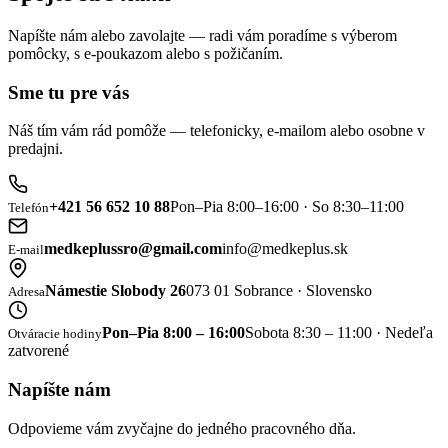
Napíšte nám alebo zavolajte — radi vám poradíme s výberom
pomôcky, s e-poukazom alebo s požičaním.
Sme tu pre vás
Náš tím vám rád pomôže — telefonicky, e-mailom alebo osobne v
predajni.
+421 56 652 10 88
Pon–Pia 8:00–16:00 · So 8:30–11:00
Telefón
medkeplussro@gmail.com
info@medkeplus.sk
E-mail
Námestie Slobody 26
073 01 Sobrance · Slovensko
Adresa
Pon–Pia 8:00 – 16:00
Sobota 8:30 – 11:00 · Nedeľa
Otváracie hodiny
zatvorené
Napíšte nám
Odpovieme vám zvyčajne do jedného pracovného dňa.