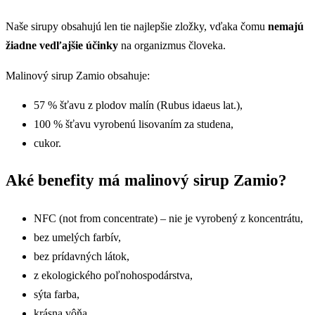
Naše sirupy obsahujú len tie najlepšie zložky, vďaka čomu
nemajú
žiadne vedľajšie účinky
na organizmus človeka.
Malinový sirup Zamio obsahuje:
57 % šťavu z plodov malín (Rubus idaeus lat.),
100 % šťavu vyrobenú lisovaním za studena,
cukor.
Aké benefity má malinový sirup Zamio?
NFC (not from concentrate) – nie je vyrobený z koncentrátu,
bez umelých farbív,
bez prídavných látok,
z ekologického poľnohospodárstva,
sýta farba,
krásna vôňa,