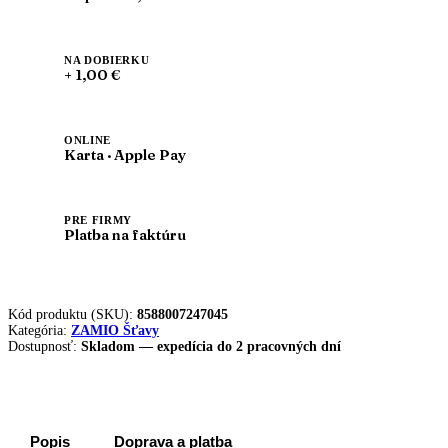
5L
NA DOBIERKU
+ 1,00 €
ONLINE
Karta · Apple Pay
PRE FIRMY
Platba na faktúru
Kód produktu (SKU):
8588007247045
Kategória:
ZAMIO Šťavy
Dostupnosť:
Skladom — expedícia do 2 pracovných dní
Popis
Doprava a platba