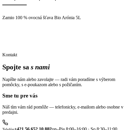
Zamio 100 % ovocná šťava Bio Arónia 5L
Kontakt
Spojte sa
s nami
Napíšte nám alebo zavolajte — radi vám poradíme s výberom
pomôcky, s e-poukazom alebo s požičaním.
Sme tu pre vás
Náš tím vám rád pomôže — telefonicky, e-mailom alebo osobne v
predajni.
+421 56 652 10 88
Pon–Pia 8:00–16:00 · So 8:30–11:00
Telefón