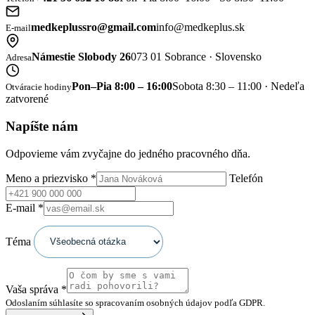
medkeplussro@gmail.com
info@medkeplus.sk
E-mail
Námestie Slobody 26
073 01 Sobrance · Slovensko
Adresa
Pon–Pia 8:00 – 16:00
Sobota 8:30 – 11:00 · Nedeľa
Otváracie hodiny
zatvorené
Napíšte nám
Odpovieme vám zvyčajne do jedného pracovného dňa.
Meno a priezvisko
*
Telefón
E-mail
*
Téma
Vaša správa
*
Odoslaním súhlasíte so spracovaním osobných údajov podľa GDPR.