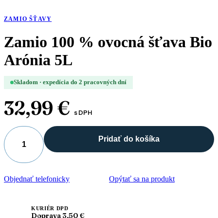
ZAMIO ŠŤAVY
Zamio 100 % ovocná šťava Bio
Arónia 5L
Skladom · expedícia do 2 pracovných dní
32,99
€
s DPH
Pridať do košíka
množstvo
Zamio
100
%
Objednať telefonicky
Opýtať sa na produkt
ovocná
šťava
Bio
Arónia
KURIÉR DPD
Doprava 3,50 €