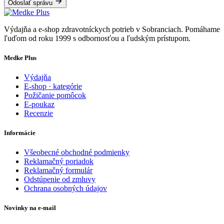
Odoslať správu
Výdajňa a e-shop zdravotníckych potrieb v Sobranciach. Pomáhame
ľuďom od roku 1999 s odbornosťou a ľudským prístupom.
Medke Plus
Výdajňa
E-shop · kategórie
Požičanie pomôcok
E-poukaz
Recenzie
Informácie
Všeobecné obchodné podmienky
Reklamačný poriadok
Reklamačný formulár
Odstúpenie od zmluvy
Ochrana osobných údajov
Novinky na e-mail