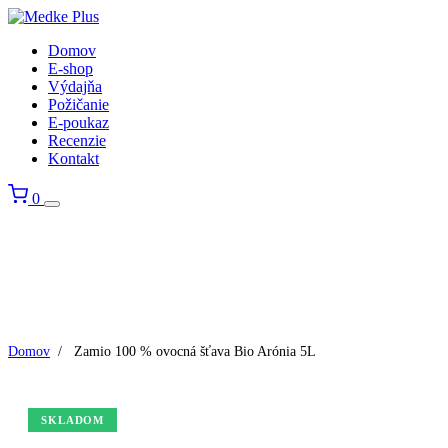
Domov
E-shop
Výdajňa
Požičanie
E-poukaz
Recenzie
Kontakt
0
Domov
/
Zamio 100 % ovocná šťava Bio Arónia 5L
SKLADOM