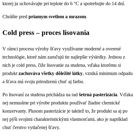
ktorej ju uchovávajte pri teplote do 6 °C a spotrebujte do 14 dní.
Chráňte pred
priamym svetlom a mrazom
.
Cold press – proces lisovania
V rámci procesu výroby šťavy využívame moderné a overené
technológie, ktoré nám zaručujú tie najlepšie výsledky. Jednou z
nich je cold press, čiže lisovanie za studena, vďaka ktorému si
produkt
zachováva všetky dôležité látky
, vzniká minimum odpadu
a šťava má svoju prirodzenú chuť aj farbu.
Po lisovaní za studena prichádza na rad
šetrná pasterizácia
. Vďaka
nej nemusíme pri výrobe produktu používať žiadne chemické
konzervanty. Plusom pasterizácie je taktiež to, že produkt sa aj po
nej pýši svojimi charakteristickými vlastnosťami, ako je napríklad
chuť čerstvo vytlačenej šťavy.