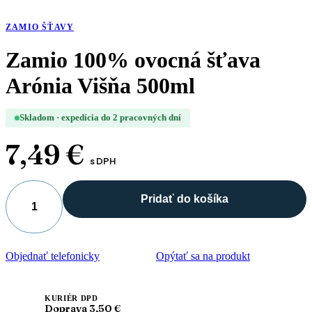
ZAMIO ŠŤAVY
Zamio 100% ovocná šťava
Arónia Višňa 500ml
Skladom · expedícia do 2 pracovných dní
7,49
€
s DPH
Pridať do košíka
množstvo
Zamio
100%
ovocná
Objednať telefonicky
Opýtať sa na produkt
šťava
Arónia
Višňa
500ml
KURIÉR DPD
Doprava 3,50 €