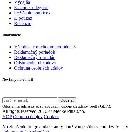
Výdajňa
E-shop · kategórie
Požičanie pomôcok
E-poukaz
Recenzie
Informácie
Všeobecné obchodné podmienky
Reklamačný poriadok
Reklamačný formulár
Odstúpenie od zmluvy
Ochrana osobných údajov
Novinky na e-mail
Zadajte svoj e-mail a nepremeškajte naše akcie a ponuky.
Odoslať
Odoslaním súhlasíte so spracovaním osobných údajov podľa GDPR.
All rights reserved 2026 © Medke Plus s.r.o.
VOP
Ochrana údajov
Cookies
Na zlepšenie fungovania stránky používame súbory cookies. Viac v
dokumentoch a zásadách
.