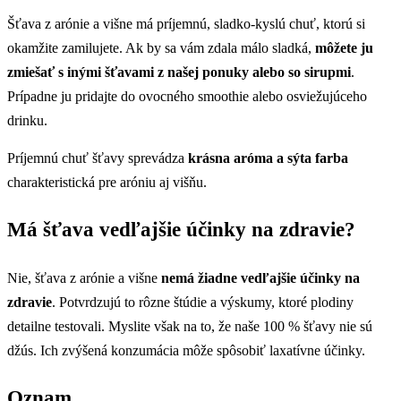
Šťava z arónie a višne má príjemnú, sladko-kyslú chuť, ktorú si
okamžite zamilujete. Ak by sa vám zdala málo sladká,
môžete ju
zmiešať s inými šťavami z našej ponuky alebo so sirupmi
.
Prípadne ju pridajte do ovocného smoothie alebo osviežujúceho
drinku.
Príjemnú chuť šťavy sprevádza
krásna aróma a sýta farba
charakteristická pre aróniu aj višňu.
Má šťava vedľajšie účinky na zdravie?
Nie, šťava z arónie a višne
nemá žiadne vedľajšie účinky na
zdravie
. Potvrdzujú to rôzne štúdie a výskumy, ktoré plodiny
detailne testovali. Myslite však na to, že naše 100 % šťavy nie sú
džús. Ich zvýšená konzumácia môže spôsobiť laxatívne účinky.
Oznam