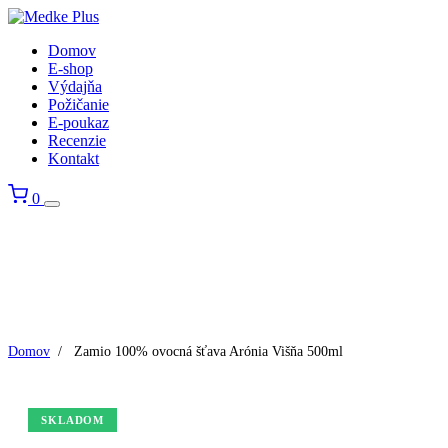
Domov
E-shop
Výdajňa
Požičanie
E-poukaz
Recenzie
Kontakt
0
Domov
/
Zamio 100% ovocná šťava Arónia Višňa 500ml
SKLADOM