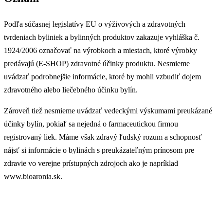
Podľa súčasnej legislatívy EU o výživových a zdravotných
tvrdeniach byliniek a bylinných produktov zakazuje vyhláška č.
1924/2006 označovať na výrobkoch a miestach, ktoré výrobky
predávajú (E-SHOP) zdravotné účinky produktu. Nesmieme
uvádzať podrobnejšie informácie, ktoré by mohli vzbudiť dojem
zdravotného alebo liečebného účinku bylín.
Zároveň tiež nesmieme uvádzať vedeckými výskumami preukázané
účinky bylín, pokiaľ sa nejedná o farmaceutickou firmou
registrovaný liek. Máme však zdravý ľudský rozum a schopnosť
nájsť si informácie o bylinách s preukázateľným prínosom pre
zdravie vo verejne prístupných zdrojoch ako je napríklad
www.bioaronia.sk.