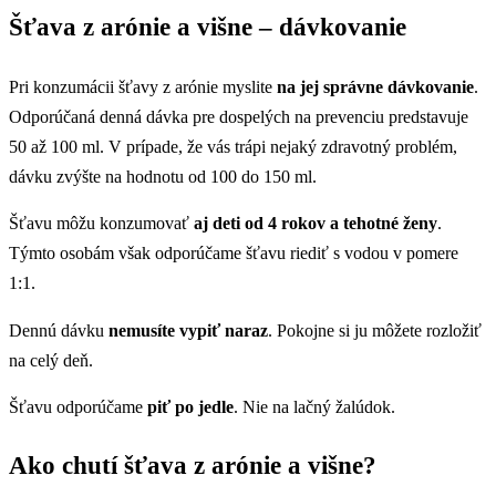
Šťava z arónie a višne – dávkovanie
Pri konzumácii šťavy z arónie myslite
na jej správne dávkovanie
.
Odporúčaná denná dávka pre dospelých na prevenciu predstavuje
50 až 100 ml. V prípade, že vás trápi nejaký zdravotný problém,
dávku zvýšte na hodnotu od 100 do 150 ml.
Šťavu môžu konzumovať
aj deti od 4 rokov a tehotné ženy
.
Týmto osobám však odporúčame šťavu riediť s vodou v pomere
1:1.
Dennú dávku
nemusíte vypiť naraz
. Pokojne si ju môžete rozložiť
na celý deň.
Šťavu odporúčame
piť po jedle
. Nie na lačný žalúdok.
Ako chutí šťava z arónie a višne?