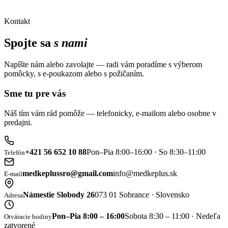
Kontakt
Spojte sa
s nami
Napíšte nám alebo zavolajte — radi vám poradíme s výberom
pomôcky, s e-poukazom alebo s požičaním.
Sme tu pre vás
Náš tím vám rád pomôže — telefonicky, e-mailom alebo osobne v
predajni.
+421 56 652 10 88
Pon–Pia 8:00–16:00 · So 8:30–11:00
Telefón
medkeplussro@gmail.com
info@medkeplus.sk
E-mail
Námestie Slobody 26
073 01 Sobrance · Slovensko
Adresa
Pon–Pia 8:00 – 16:00
Sobota 8:30 – 11:00 · Nedeľa
Otváracie hodiny
zatvorené