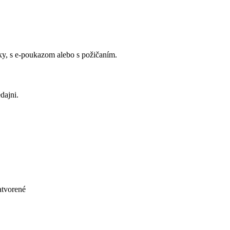
y, s e-poukazom alebo s požičaním.
dajni.
atvorené