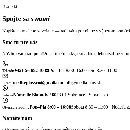
Kontakt
Spojte sa
s nami
Napíšte nám alebo zavolajte — radi vám poradíme s výberom pomôck
Sme tu pre vás
Náš tím vám rád pomôže — telefonicky, e-mailom alebo osobne v pre
+421 56 652 10 88
Pon–Pia 8:00–16:00 · So 8:30–11:00
Telefón
medkeplussro@gmail.com
info@medkeplus.sk
E-mail
Námestie Slobody 26
073 01 Sobrance · Slovensko
Adresa
Pon–Pia 8:00 – 16:00
Sobota 8:30 – 11:00 · Nedeľa z
Otváracie hodiny
Napíšte nám
Odpovieme vám zvyčajne do jedného pracovného dňa.