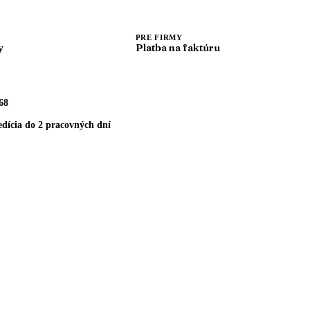
PRE FIRMY
y
Platba na faktúru
68
dícia do 2 pracovných dní