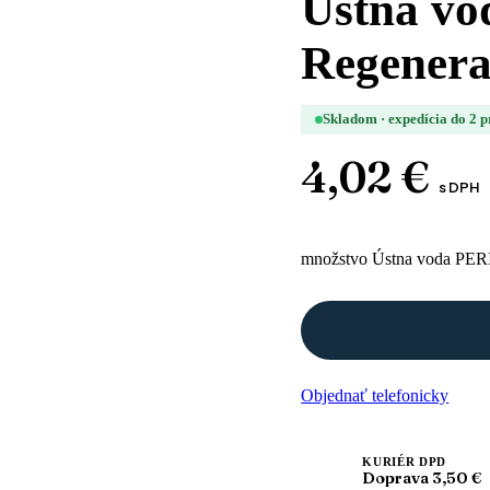
Ústna vo
Regenera
Skladom · expedícia do 2 
4,02
€
s DPH
množstvo Ústna voda PER
Objednať telefonicky
KURIÉR DPD
Doprava 3,50 €