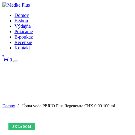
Domov
E-shop
Výdajňa
Požičanie
E-poukaz
Recenzie
Kontakt
0
Domov
/
Ústna voda PERIO Plus Regenerate CHX 0.09 100 ml
SKLADOM