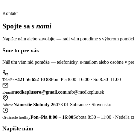
Kontakt
Spojte sa
s nami
Napíšte nám alebo zavolajte — radi vám poradíme s výberom pomôck
Sme tu pre vás
Náš tím vám rád pomôže — telefonicky, e-mailom alebo osobne v pre
+421 56 652 10 88
Pon–Pia 8:00–16:00 · So 8:30–11:00
Telefón
medkeplussro@gmail.com
info@medkeplus.sk
E-mail
Námestie Slobody 26
073 01 Sobrance · Slovensko
Adresa
Pon–Pia 8:00 – 16:00
Sobota 8:30 – 11:00 · Nedeľa z
Otváracie hodiny
Napíšte nám