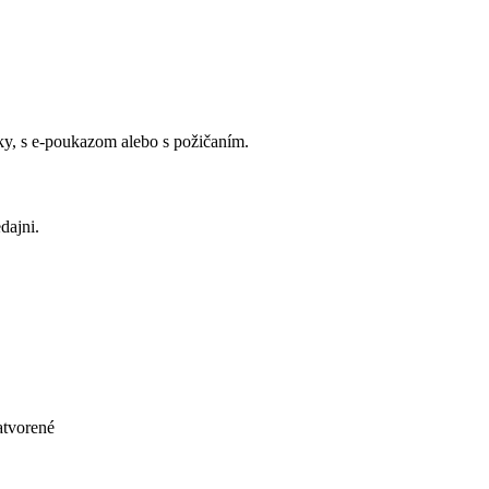
y, s e-poukazom alebo s požičaním.
dajni.
atvorené