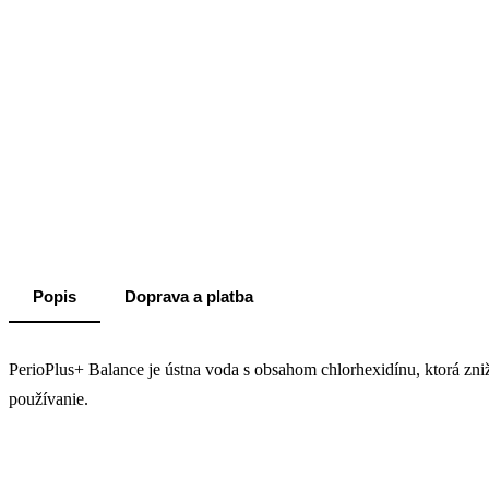
Popis
Doprava a platba
PerioPlus+ Balance je ústna voda s obsahom chlorhexidínu, ktorá zni
používanie.