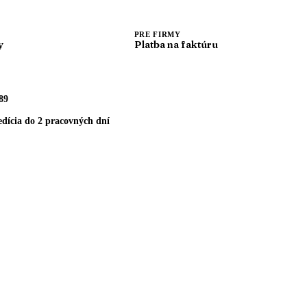
PRE FIRMY
y
Platba na faktúru
89
dícia do 2 pracovných dní