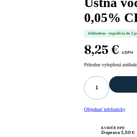
Ústna vo
0,05% 
Skladom · expedícia do 2 
8,25
€
s DPH
Prírodne vylepšená antibakt
množstvo
Ústna
voda
Perio
Objednať telefonicky
Plus
Balance,
0,05%
CHX
KURIÉR DPD
Doprava 3,50 €