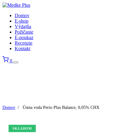
Domov
E-shop
Výdajňa
Požičanie
E-poukaz
Recenzie
Kontakt
0
Domov
/
Ústna voda Perio Plus Balance, 0,05% CHX
SKLADOM