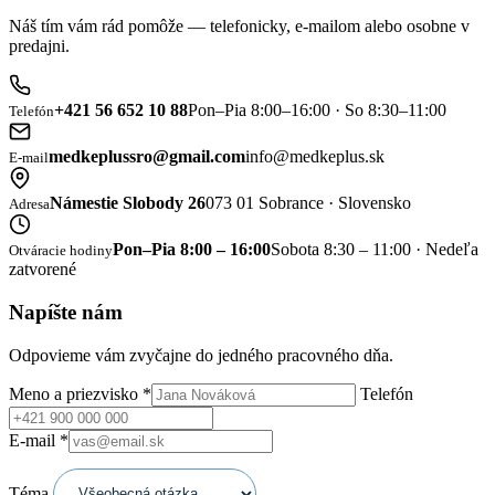
Náš tím vám rád pomôže — telefonicky, e-mailom alebo osobne v
predajni.
+421 56 652 10 88
Pon–Pia 8:00–16:00 · So 8:30–11:00
Telefón
medkeplussro@gmail.com
info@medkeplus.sk
E-mail
Námestie Slobody 26
073 01 Sobrance · Slovensko
Adresa
Pon–Pia 8:00 – 16:00
Sobota 8:30 – 11:00 · Nedeľa
Otváracie hodiny
zatvorené
Napíšte nám
Odpovieme vám zvyčajne do jedného pracovného dňa.
Meno a priezvisko
*
Telefón
E-mail
*
Téma