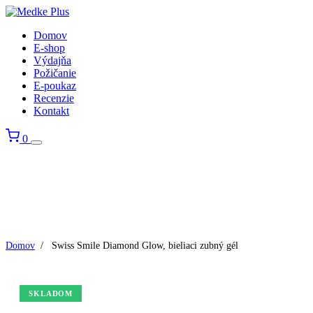
Domov
E-shop
Výdajňa
Požičanie
E-poukaz
Recenzie
Kontakt
0
Domov
/
Swiss Smile Diamond Glow, bieliaci zubný gél
SKLADOM