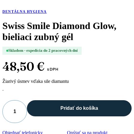
DENTÁLNA HYGIENA
Swiss Smile Diamond Glow,
bieliaci zubný gél
Skladom · expedícia do 2 pracovných dní
48,50
€
s DPH
Žiarivý úsmev vďaka sile diamantu
.
Pridať do košíka
množstvo
Swiss
Smile
Diamond
Objednať telefonicky
Opýtať sa na produkt