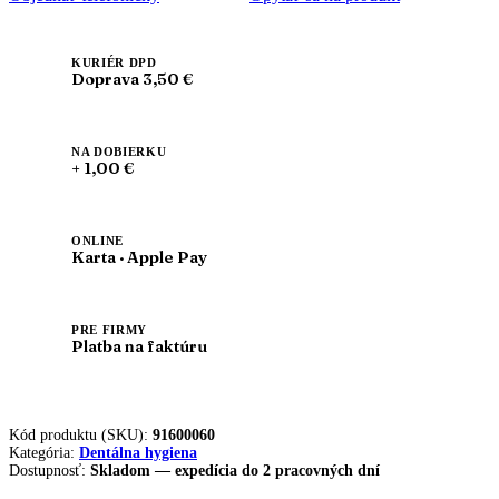
Glow,
bieliaci
zubný
gél
KURIÉR DPD
Doprava 3,50 €
NA DOBIERKU
+ 1,00 €
ONLINE
Karta · Apple Pay
PRE FIRMY
Platba na faktúru
Kód produktu (SKU):
91600060
Kategória:
Dentálna hygiena
Dostupnosť:
Skladom — expedícia do 2 pracovných dní