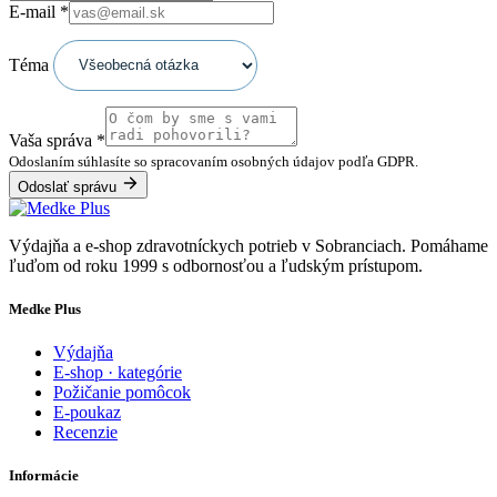
E-mail
*
Téma
Vaša správa
*
Odoslaním súhlasíte so spracovaním osobných údajov podľa GDPR.
Odoslať správu
Výdajňa a e-shop zdravotníckych potrieb v Sobranciach. Pomáhame
ľuďom od roku 1999 s odbornosťou a ľudským prístupom.
Medke Plus
Výdajňa
E-shop · kategórie
Požičanie pomôcok
E-poukaz
Recenzie
Informácie