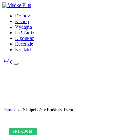
Domov
E-shop
Výdajňa
Požičanie
E-poukaz
Recenzie
Kontakt
0
Domov
/
Skalpel očný bruškatý 15cm
SKLADOM