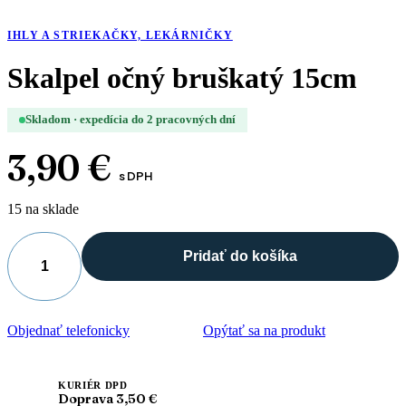
IHLY A STRIEKAČKY, LEKÁRNIČKY
Skalpel očný bruškatý 15cm
Skladom · expedícia do 2 pracovných dní
3,90
€
s DPH
15 na sklade
Pridať do košíka
množstvo
Skalpel
očný
bruškatý
Objednať telefonicky
Opýtať sa na produkt
15cm
KURIÉR DPD
Doprava 3,50 €