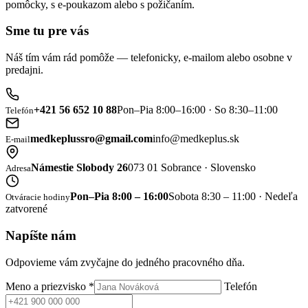
pomôcky, s e-poukazom alebo s požičaním.
Sme tu pre vás
Náš tím vám rád pomôže — telefonicky, e-mailom alebo osobne v
predajni.
+421 56 652 10 88
Pon–Pia 8:00–16:00 · So 8:30–11:00
Telefón
medkeplussro@gmail.com
info@medkeplus.sk
E-mail
Námestie Slobody 26
073 01 Sobrance · Slovensko
Adresa
Pon–Pia 8:00 – 16:00
Sobota 8:30 – 11:00 · Nedeľa
Otváracie hodiny
zatvorené
Napíšte nám
Odpovieme vám zvyčajne do jedného pracovného dňa.
Meno a priezvisko
*
Telefón