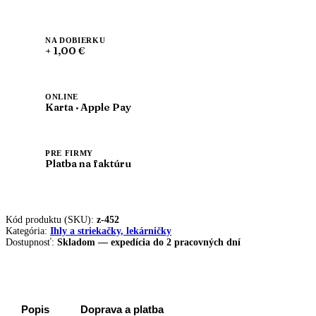
NA DOBIERKU
+ 1,00 €
ONLINE
Karta · Apple Pay
PRE FIRMY
Platba na faktúru
Kód produktu (SKU):
z-452
Kategória:
Ihly a striekačky, lekárničky
Dostupnosť:
Skladom — expedícia do 2 pracovných dní
Popis
Doprava a platba