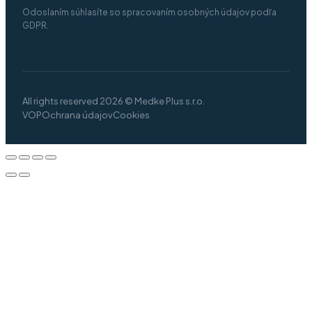
Odoslaním súhlasíte so spracovaním osobných údajov podľa
GDPR.
All rights reserved 2026 © Medke Plus s.r.o.
VOP
Ochrana údajov
Cookies