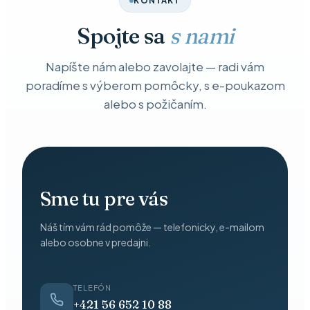
KONTAKT
Spojte sa
s nami
Napíšte nám alebo zavolajte — radi vám
poradíme s výberom pomôcky, s e-poukazom
alebo s požičaním.
Sme tu pre vás
Náš tím vám rád pomôže — telefonicky, e-mailom
alebo osobne v predajni.
TELEFÓN
+421 56 652 10 88