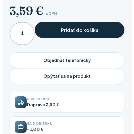
3,59
€
s DPH
Pridať do košíka
množstvo
Sitko
na
sypaný
Objednať telefonicky
čaj
SRDCE
Opýtať sa na produkt
KURIÉR DPD
Doprava 3,50 €
NA DOBIERKU
+ 1,00 €