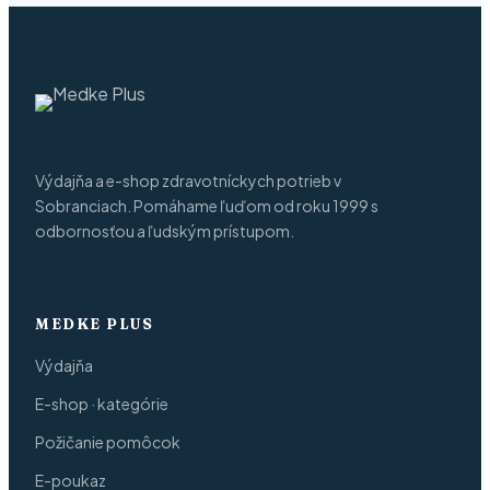
Výdajňa a e-shop zdravotníckych potrieb v
Sobranciach. Pomáhame ľuďom od roku 1999 s
odbornosťou a ľudským prístupom.
MEDKE PLUS
Výdajňa
E-shop · kategórie
Požičanie pomôcok
E-poukaz