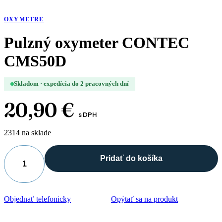
OXYMETRE
Pulzný oxymeter CONTEC
CMS50D
Skladom · expedícia do 2 pracovných dní
20,90
€
s DPH
2314 na sklade
Pridať do košíka
množstvo
Pulzný
oxymeter
CONTEC
Objednať telefonicky
Opýtať sa na produkt
CMS50D