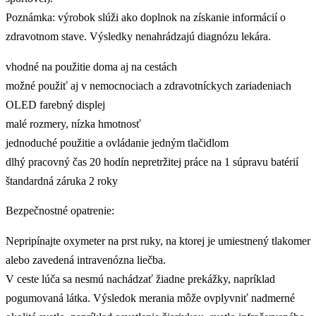
Poznámka: výrobok slúži ako doplnok na získanie informácií o
zdravotnom stave. Výsledky nenahrádzajú diagnózu lekára.
vhodné na použitie doma aj na cestách
možné použiť aj v nemocnociach a zdravotníckych zariadeniach
OLED farebný displej
malé rozmery, nízka hmotnosť
jednoduché použitie a ovládanie jedným tlačidlom
dlhý pracovný čas 20 hodín nepretržitej práce na 1 súpravu batérií
štandardná záruka 2 roky
Bezpečnostné opatrenie:
Nepripínajte oxymeter na prst ruky, na ktorej je umiestnený tlakomer
alebo zavedená intravenózna liečba.
V ceste lúča sa nesmú nachádzať žiadne prekážky, napríklad
pogumovaná látka. Výsledok merania môže ovplyvniť nadmerné