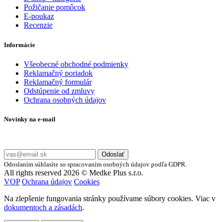
Požičanie pomôcok
E-poukaz
Recenzie
Informácie
Všeobecné obchodné podmienky
Reklamačný poriadok
Reklamačný formulár
Odstúpenie od zmluvy
Ochrana osobných údajov
Novinky na e-mail
Zadajte svoj e-mail a nepremeškajte naše akcie a ponuky.
Odoslať
Odoslaním súhlasíte so spracovaním osobných údajov podľa GDPR.
All rights reserved 2026 © Medke Plus s.r.o.
VOP
Ochrana údajov
Cookies
Na zlepšenie fungovania stránky používame súbory cookies. Viac v
dokumentoch a zásadách
.