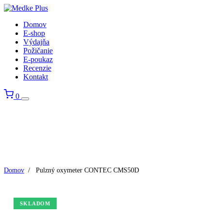
Domov
E-shop
Výdajňa
Požičanie
E-poukaz
Recenzie
Kontakt
0
Domov
/
Pulzný oxymeter CONTEC CMS50D
SKLADOM