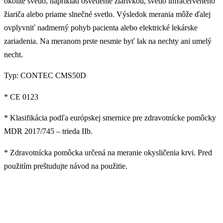
okolité svetlo, napríklad osvetlenie žiarivkou, svetlo infračerveného
žiariča alebo priame slnečné svetlo. Výsledok merania môže ďalej
ovplyvniť nadmerný pohyb pacienta alebo elektrické lekárske
zariadenia. Na meranom prste nesmie byť lak na nechty ani umelý
necht.
Typ: CONTEC CMS50D
* CE 0123
* Klasifikácia podľa európskej smernice pre zdravotnícke pomôcky
MDR 2017/745 – trieda IIb.
* Zdravotnícka pomôcka určená na meranie okysličenia krvi. Pred
použitím preštudujte návod na použitie.