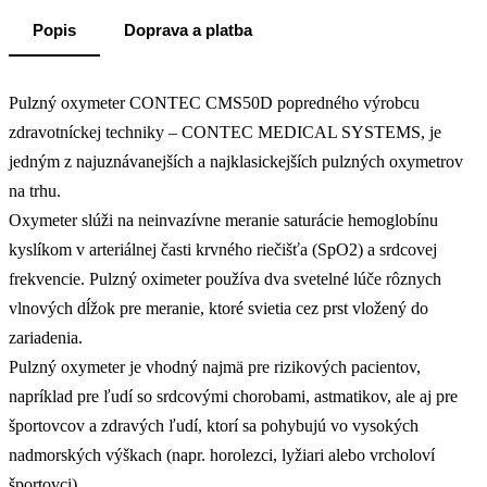
Popis
Doprava a platba
Pulzný oxymeter CONTEC CMS50D popredného výrobcu
zdravotníckej techniky – CONTEC MEDICAL SYSTEMS, je
jedným z najuznávanejších a najklasickejších pulzných oxymetrov
na trhu.
Oxymeter slúži na neinvazívne meranie saturácie hemoglobínu
kyslíkom v arteriálnej časti krvného riečišťa (SpO2) a srdcovej
frekvencie. Pulzný oximeter používa dva svetelné lúče rôznych
vlnových dĺžok pre meranie, ktoré svietia cez prst vložený do
zariadenia.
Pulzný oxymeter je vhodný najmä pre rizikových pacientov,
napríklad pre ľudí so srdcovými chorobami, astmatikov, ale aj pre
športovcov a zdravých ľudí, ktorí sa pohybujú vo vysokých
nadmorských výškach (napr. horolezci, lyžiari alebo vrcholoví
športovci).