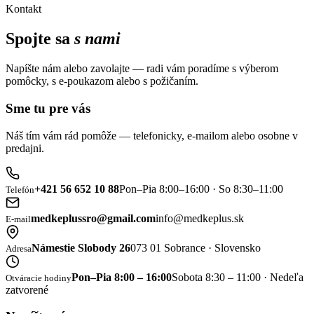
Kontakt
Spojte sa
s nami
Napíšte nám alebo zavolajte — radi vám poradíme s výberom
pomôcky, s e-poukazom alebo s požičaním.
Sme tu pre vás
Náš tím vám rád pomôže — telefonicky, e-mailom alebo osobne v
predajni.
+421 56 652 10 88
Pon–Pia 8:00–16:00 · So 8:30–11:00
Telefón
medkeplussro@gmail.com
info@medkeplus.sk
E-mail
Námestie Slobody 26
073 01 Sobrance · Slovensko
Adresa
Pon–Pia 8:00 – 16:00
Sobota 8:30 – 11:00 · Nedeľa
Otváracie hodiny
zatvorené