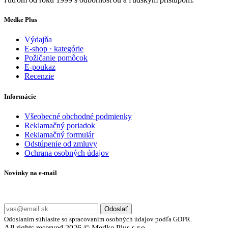
Medke Plus
Výdajňa
E-shop · kategórie
Požičanie pomôcok
E-poukaz
Recenzie
Informácie
Všeobecné obchodné podmienky
Reklamačný poriadok
Reklamačný formulár
Odstúpenie od zmluvy
Ochrana osobných údajov
Novinky na e-mail
Zadajte svoj e-mail a nepremeškajte naše akcie a ponuky.
Odoslať
Odoslaním súhlasíte so spracovaním osobných údajov podľa GDPR.
All rights reserved 2026 © Medke Plus s.r.o.