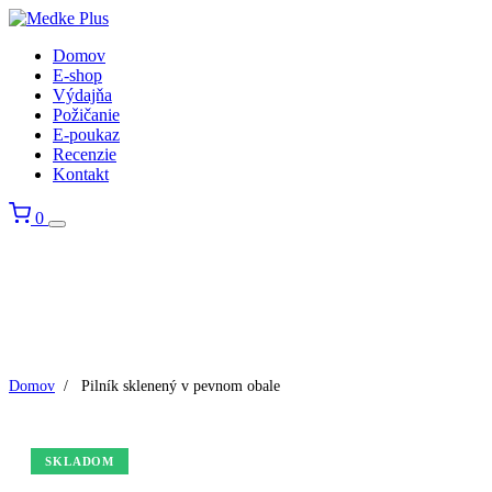
Domov
E-shop
Výdajňa
Požičanie
E-poukaz
Recenzie
Kontakt
0
Domov
/
Pilník sklenený v pevnom obale
SKLADOM