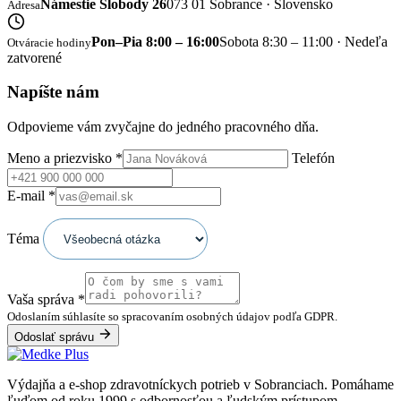
Námestie Slobody 26
073 01 Sobrance · Slovensko
Adresa
Pon–Pia 8:00 – 16:00
Sobota 8:30 – 11:00 · Nedeľa
Otváracie hodiny
zatvorené
Napíšte nám
Odpovieme vám zvyčajne do jedného pracovného dňa.
Meno a priezvisko
*
Telefón
E-mail
*
Téma
Vaša správa
*
Odoslaním súhlasíte so spracovaním osobných údajov podľa GDPR.
Odoslať správu
Výdajňa a e-shop zdravotníckych potrieb v Sobranciach. Pomáhame
ľuďom od roku 1999 s odbornosťou a ľudským prístupom.