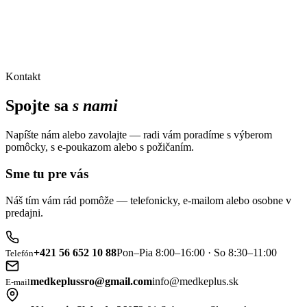
Kontakt
Spojte sa
s nami
Napíšte nám alebo zavolajte — radi vám poradíme s výberom
pomôcky, s e-poukazom alebo s požičaním.
Sme tu pre vás
Náš tím vám rád pomôže — telefonicky, e-mailom alebo osobne v
predajni.
+421 56 652 10 88
Pon–Pia 8:00–16:00 · So 8:30–11:00
Telefón
medkeplussro@gmail.com
info@medkeplus.sk
E-mail