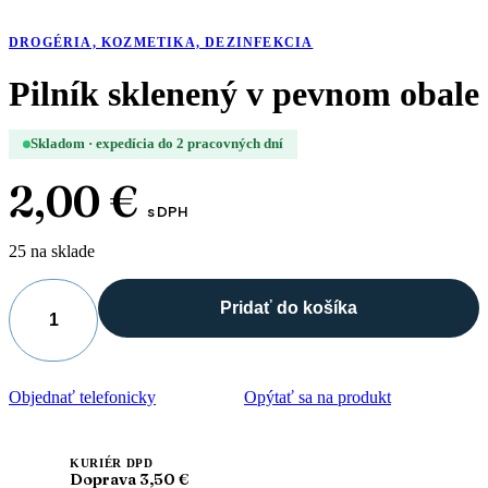
DROGÉRIA, KOZMETIKA, DEZINFEKCIA
Pilník sklenený v pevnom obale
Skladom · expedícia do 2 pracovných dní
2,00
€
s DPH
25 na sklade
Pridať do košíka
množstvo
Pilník
sklenený
v
Objednať telefonicky
Opýtať sa na produkt
pevnom
obale
KURIÉR DPD
Doprava 3,50 €