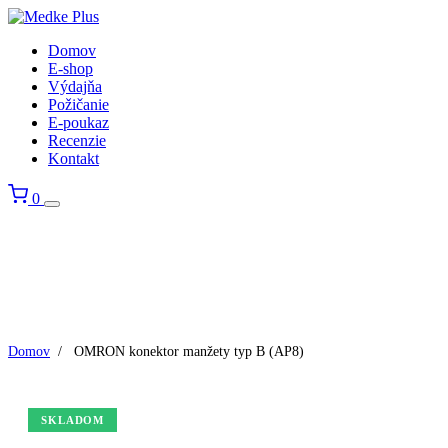
Domov
E-shop
Výdajňa
Požičanie
E-poukaz
Recenzie
Kontakt
0
Domov
/
OMRON konektor manžety typ B (AP8)
SKLADOM