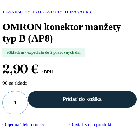
TLAKOMERY, INHALÁTORY, ODSÁVAČKY
OMRON konektor manžety
typ B (AP8)
Skladom · expedícia do 2 pracovných dní
2,90
€
s DPH
98 na sklade
Pridať do košíka
množstvo
OMRON
konektor
manžety
Objednať telefonicky
Opýtať sa na produkt
typ
B
(AP8)