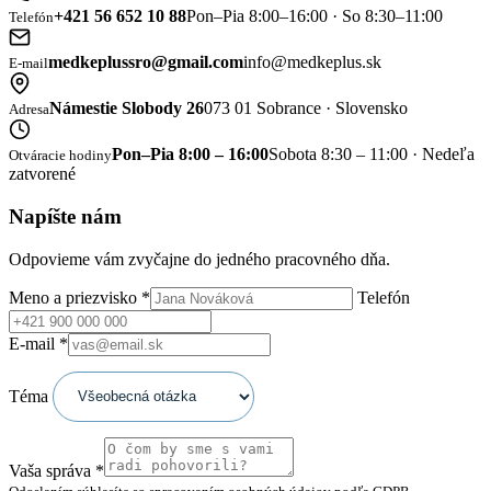
+421 56 652 10 88
Pon–Pia 8:00–16:00 · So 8:30–11:00
Telefón
medkeplussro@gmail.com
info@medkeplus.sk
E-mail
Námestie Slobody 26
073 01 Sobrance · Slovensko
Adresa
Pon–Pia 8:00 – 16:00
Sobota 8:30 – 11:00 · Nedeľa
Otváracie hodiny
zatvorené
Napíšte nám
Odpovieme vám zvyčajne do jedného pracovného dňa.
Meno a priezvisko
*
Telefón
E-mail
*
Téma
Vaša správa
*