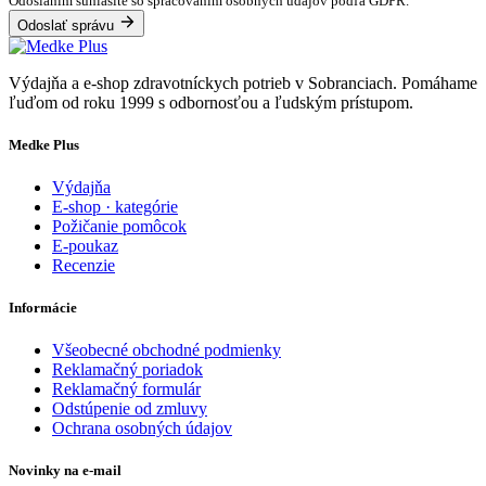
Odoslaním súhlasíte so spracovaním osobných údajov podľa GDPR.
Odoslať správu
Výdajňa a e-shop zdravotníckych potrieb v Sobranciach. Pomáhame
ľuďom od roku 1999 s odbornosťou a ľudským prístupom.
Medke Plus
Výdajňa
E-shop · kategórie
Požičanie pomôcok
E-poukaz
Recenzie
Informácie
Všeobecné obchodné podmienky
Reklamačný poriadok
Reklamačný formulár
Odstúpenie od zmluvy
Ochrana osobných údajov
Novinky na e-mail