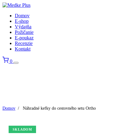
Domov
E-shop
Výdajňa
Požičanie
E-poukaz
Recenzie
Kontakt
0
Domov
/
Náhradné kefky do cestovného setu Ortho
SKLADOM