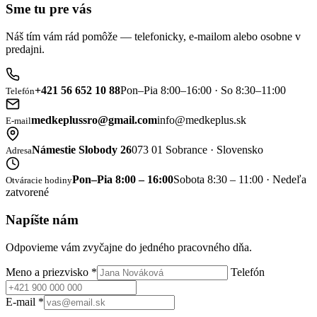
Sme tu pre vás
Náš tím vám rád pomôže — telefonicky, e-mailom alebo osobne v
predajni.
+421 56 652 10 88
Pon–Pia 8:00–16:00 · So 8:30–11:00
Telefón
medkeplussro@gmail.com
info@medkeplus.sk
E-mail
Námestie Slobody 26
073 01 Sobrance · Slovensko
Adresa
Pon–Pia 8:00 – 16:00
Sobota 8:30 – 11:00 · Nedeľa
Otváracie hodiny
zatvorené
Napíšte nám
Odpovieme vám zvyčajne do jedného pracovného dňa.
Meno a priezvisko
*
Telefón
E-mail
*