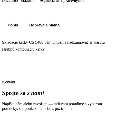
Dostupnosť:
Skladom — expedícia do 2 pracovných dní
Popis
Doprava a platba
Skladacie kefky CS 5460 vám umožnia nadizajnovať si vlastnú
farebnú kombináciu kefky.
Kontakt
Spojte sa
s nami
Napíšte nám alebo zavolajte — radi vám poradíme s výberom
pomôcky, s e-poukazom alebo s požičaním.