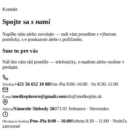
Kontakt
Spojte sa
s nami
Napíšte nám alebo zavolajte — radi vám poradíme s výberom
pomôcky, s e-poukazom alebo s požičaním.
Sme tu pre vás
Náš tím vám rád pomôže — telefonicky, e-mailom alebo osobne v
predajni.
+421 56 652 10 88
Pon–Pia 8:00–16:00 · So 8:30–11:00
Telefón
medkeplussro@gmail.com
info@medkeplus.sk
E-mail
Námestie Slobody 26
073 01 Sobrance · Slovensko
Adresa
Pon–Pia 8:00 – 16:00
Sobota 8:30 – 11:00 · Nedeľa
Otváracie hodiny
zatvorené