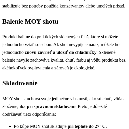
stabilizuje bez potreby použitia konzervantov alebo umelých prísad.
Balenie MOY shotu
Produkt balíme do praktických sklenených fliaš, ktoré si môžete
jednoducho vziať so sebou. Ak shot nevypijete naraz, môžete ho
jednoducho
znovu zavrieť a uložiť do chladničky
. Sklenené
balenie navyše zachováva kvalitu, chuť, farbu aj vôňu produktu bez
akéhokoľvek ovplyvnenia a zároveň je ekologické.
Skladovanie
MOY shot si uchová svoje jedinečné vlastnosti, ako sú chuť, vôňa a
zloženie,
iba pri správnom skladovaní
. Preto je dôležité
dodržiavať tieto odporúčania:
Po kúpe MOY shot skladujte
pri teplote do 27 °C
.