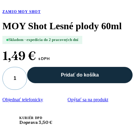
ZAMIO MOY SHOT
MOY Shot Lesné plody 60ml
Skladom · expedícia do 2 pracovných dní
1,49
€
s DPH
Pridať do košíka
množstvo
MOY
Shot
Lesné
Objednať telefonicky
Opýtať sa na produkt
plody
60ml
KURIÉR DPD
Doprava 3,50 €