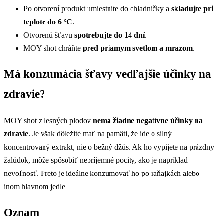
Po otvorení produkt umiestnite do chladničky a
skladujte pri
teplote do 6 °C
.
Otvorenú šťavu
spotrebujte do 14 dní
.
MOY shot chráňte
pred priamym svetlom a mrazom
.
Má konzumácia šťavy vedľajšie účinky na
zdravie?
MOY shot z lesných plodov
nemá žiadne negatívne účinky na
zdravie
. Je však dôležité mať na pamäti, že ide o silný
koncentrovaný extrakt, nie o bežný džús. Ak ho vypijete na prázdny
žalúdok, môže spôsobiť nepríjemné pocity, ako je napríklad
nevoľnosť. Preto je ideálne konzumovať ho po raňajkách alebo
inom hlavnom jedle.
Oznam