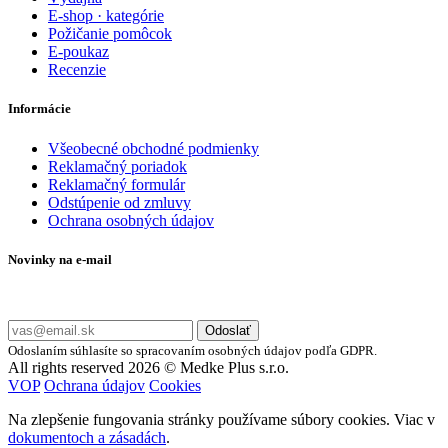
E-shop · kategórie
Požičanie pomôcok
E-poukaz
Recenzie
Informácie
Všeobecné obchodné podmienky
Reklamačný poriadok
Reklamačný formulár
Odstúpenie od zmluvy
Ochrana osobných údajov
Novinky na e-mail
Zadajte svoj e-mail a nepremeškajte naše akcie a ponuky.
Odoslať
Odoslaním súhlasíte so spracovaním osobných údajov podľa GDPR.
All rights reserved 2026 © Medke Plus s.r.o.
VOP
Ochrana údajov
Cookies
Na zlepšenie fungovania stránky používame súbory cookies. Viac v
dokumentoch a zásadách
.