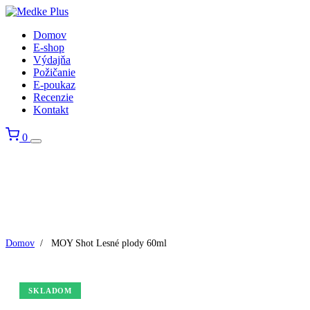
Domov
E-shop
Výdajňa
Požičanie
E-poukaz
Recenzie
Kontakt
0
Domov
/
MOY Shot Lesné plody 60ml
SKLADOM