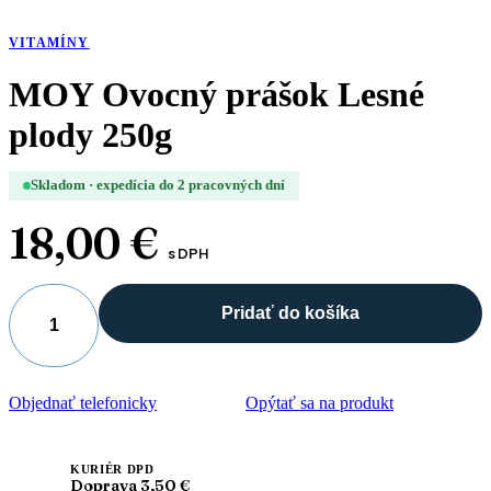
VITAMÍNY
MOY Ovocný prášok Lesné
plody 250g
Skladom · expedícia do 2 pracovných dní
18,00
€
s DPH
Pridať do košíka
množstvo
MOY
Ovocný
prášok
Objednať telefonicky
Opýtať sa na produkt
Lesné
plody
250g
KURIÉR DPD
Doprava 3,50 €