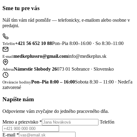
Sme tu pre vás
Náš tím vám rád pomôže — telefonicky, e-mailom alebo osobne v
predajni.
+421 56 652 10 88
Pon–Pia 8:00–16:00 · So 8:30–11:00
Telefón
medkeplussro@gmail.com
info@medkeplus.sk
E-mail
Námestie Slobody 26
073 01 Sobrance · Slovensko
Adresa
Pon–Pia 8:00 – 16:00
Sobota 8:30 – 11:00 · Nedeľa
Otváracie hodiny
zatvorené
Napíšte nám
Odpovieme vám zvyčajne do jedného pracovného dňa.
Meno a priezvisko
*
Telefón
E-mail
*