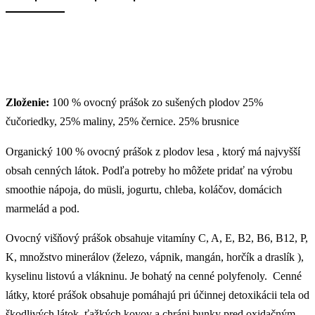
Zloženie:
100 % ovocný prášok zo sušených plodov 25%
čučoriedky, 25% maliny, 25% černice. 25% brusnice
Organický 100 % ovocný prášok z plodov lesa , ktorý má najvyšší
obsah cenných látok. Podľa potreby ho môžete pridať na výrobu
smoothie nápoja, do müsli, jogurtu, chleba, koláčov, domácich
marmelád a pod.
Ovocný višňový prášok obsahuje vitamíny C, A, E, B2, B6, B12, P,
K, množstvo minerálov (železo, vápnik, mangán, horčík a draslík ),
kyselinu listovú a vlákninu. Je bohatý na cenné polyfenoly. Cenné
látky, ktoré prášok obsahuje pomáhajú pri účinnej detoxikácii tela od
škodlivých látok, ťažkých kovov a chráni bunky pred oxidačným