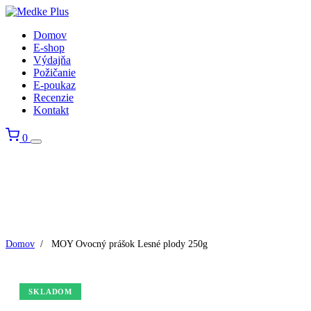
Domov
E-shop
Výdajňa
Požičanie
E-poukaz
Recenzie
Kontakt
0
Domov
/
MOY Ovocný prášok Lesné plody 250g
SKLADOM