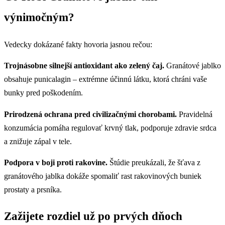
výnimočným?
Vedecky dokázané fakty hovoria jasnou rečou:
Trojnásobne silnejší antioxidant ako zelený čaj.
Granátové jablko
obsahuje punicalagin – extrémne účinnú látku, ktorá chráni vaše
bunky pred poškodením.
Prirodzená ochrana pred civilizačnými chorobami.
Pravidelná
konzumácia pomáha regulovať krvný tlak, podporuje zdravie srdca
a znižuje zápal v tele.
Podpora v boji proti rakovine.
Štúdie preukázali, že šťava z
granátového jablka dokáže spomaliť rast rakovinových buniek
prostaty a prsníka.
Zažijete rozdiel už po prvých dňoch