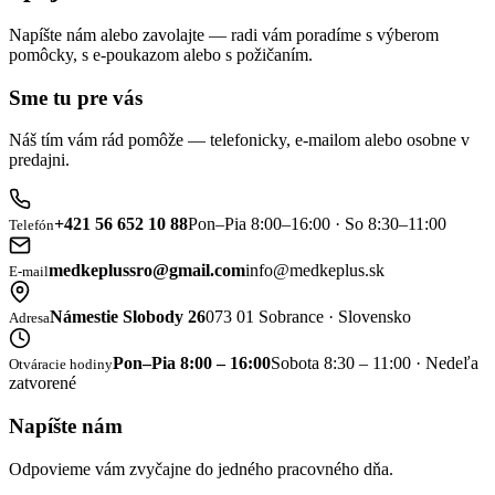
Napíšte nám alebo zavolajte — radi vám poradíme s výberom
pomôcky, s e-poukazom alebo s požičaním.
Sme tu pre vás
Náš tím vám rád pomôže — telefonicky, e-mailom alebo osobne v
predajni.
+421 56 652 10 88
Pon–Pia 8:00–16:00 · So 8:30–11:00
Telefón
medkeplussro@gmail.com
info@medkeplus.sk
E-mail
Námestie Slobody 26
073 01 Sobrance · Slovensko
Adresa
Pon–Pia 8:00 – 16:00
Sobota 8:30 – 11:00 · Nedeľa
Otváracie hodiny
zatvorené
Napíšte nám
Odpovieme vám zvyčajne do jedného pracovného dňa.