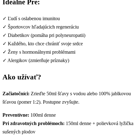
Ideálne Pre:
✓ Ľudí s oslabenou imunitou
✓ Športovcov hľadajúcich regeneráciu
✓ Diabetikov (pomáha pri polyneuropatii)
✓ Každého, kto chce chrániť svoje srdce
✓ Ženy s hormonálnymi problémami
✓ Alergikov (zmierňuje príznaky)
Ako užívať?
Začiatočníci:
Zrieďte 50ml šťavy s vodou alebo 100% jablkovou
šťavou (pomer 1:2). Postupne zvyšujte.
Preventívne:
100ml denne
Pri zdravotných problémoch:
150ml denne + polievková lyžička
sušených plodov