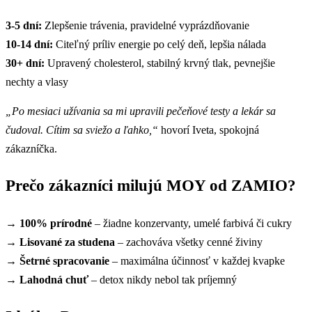
3-5 dní:
Zlepšenie trávenia, pravidelné vyprázdňovanie
10-14 dní:
Citeľný príliv energie po celý deň, lepšia nálada
30+ dní:
Upravený cholesterol, stabilný krvný tlak, pevnejšie
nechty a vlasy
„Po mesiaci užívania sa mi upravili pečeňové testy a lekár sa
čudoval. Cítim sa sviežo a ľahko,“
hovorí Iveta, spokojná
zákazníčka.
Prečo zákazníci milujú MOY od ZAMIO?
→
100% prírodné
– žiadne konzervanty, umelé farbivá či cukry
→
Lisované za studena
– zachováva všetky cenné živiny
→
Šetrné spracovanie
– maximálna účinnosť v každej kvapke
→
Lahodná chuť
– detox nikdy nebol tak príjemný