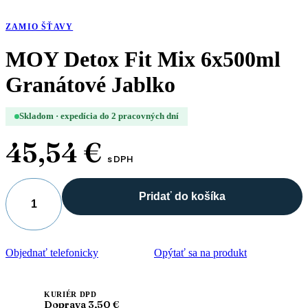
ZAMIO ŠŤAVY
MOY Detox Fit Mix 6x500ml
Granátové Jablko
Skladom · expedícia do 2 pracovných dní
45,54
€
s DPH
Pridať do košíka
množstvo
MOY
Detox
Fit
Objednať telefonicky
Opýtať sa na produkt
Mix
6x500ml
Granátové
Jablko
KURIÉR DPD
Doprava 3,50 €