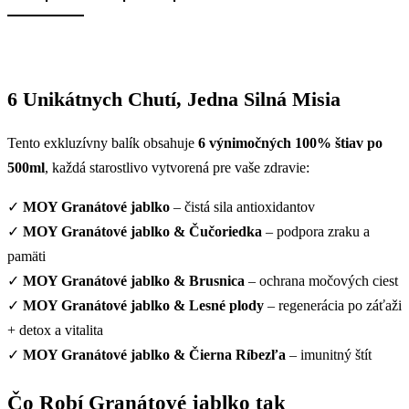
6 Unikátnych Chutí, Jedna Silná Misia
Tento exkluzívny balík obsahuje
6 výnimočných 100% štiav po
500ml
, každá starostlivo vytvorená pre vaše zdravie:
✓
MOY Granátové jablko
– čistá sila antioxidantov
✓
MOY Granátové jablko & Čučoriedka
– podpora zraku a
pamäti
✓
MOY Granátové jablko & Brusnica
– ochrana močových ciest
✓
MOY Granátové jablko & Lesné plody
– regenerácia po záťaži
+ detox a vitalita
✓
MOY Granátové jablko & Čierna Ríbezľa
– imunitný štít
Čo Robí Granátové jablko tak