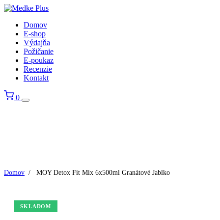
Domov
E-shop
Výdajňa
Požičanie
E-poukaz
Recenzie
Kontakt
0
Domov
/
MOY Detox Fit Mix 6x500ml Granátové Jablko
SKLADOM