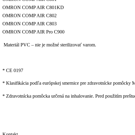
OMRON COMP AIR C801KD
OMRON COMP AIR C802
OMRON COMP AIR C803
OMRON COMP AIR Pro C900
Materiál PVC – nie je možné sterilizovať varom.
* CE 0197
* Klasifikácia podľa európskej smernice pre zdravotnícke pomôcky 
* Zdravotnícka pomôcka určená na inhalovanie. Pred použitím preštud
Kontakt