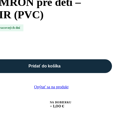
MRON pre deti –
R (PVC)
pracovných dní
Pridať do košíka
Opýtať sa na produkt
NA DOBIERKU
+ 1,00 €