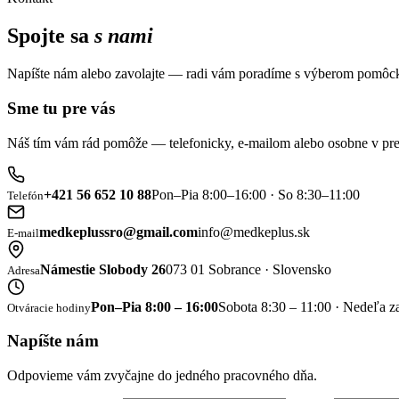
Spojte sa
s nami
Napíšte nám alebo zavolajte — radi vám poradíme s výberom pomôck
Sme tu pre vás
Náš tím vám rád pomôže — telefonicky, e-mailom alebo osobne v pre
+421 56 652 10 88
Pon–Pia 8:00–16:00 · So 8:30–11:00
Telefón
medkeplussro@gmail.com
info@medkeplus.sk
E-mail
Námestie Slobody 26
073 01 Sobrance · Slovensko
Adresa
Pon–Pia 8:00 – 16:00
Sobota 8:30 – 11:00 · Nedeľa z
Otváracie hodiny
Napíšte nám
Odpovieme vám zvyčajne do jedného pracovného dňa.