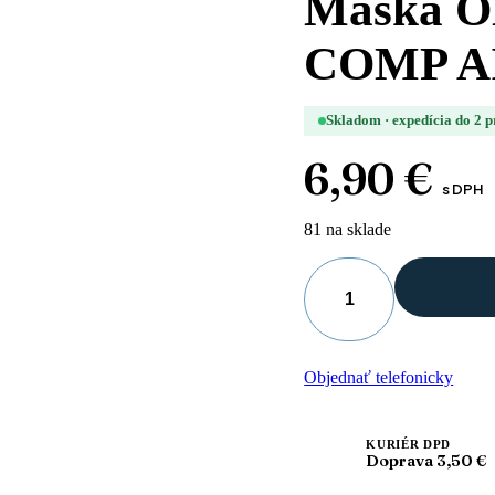
Maska O
COMP AI
Skladom · expedícia do 2 
6,90
€
s DPH
81 na sklade
množstvo
Maska
OMRON
pre
Objednať telefonicky
deti
-
COMP
AIR
KURIÉR DPD
Doprava 3,50 €
(PVC)