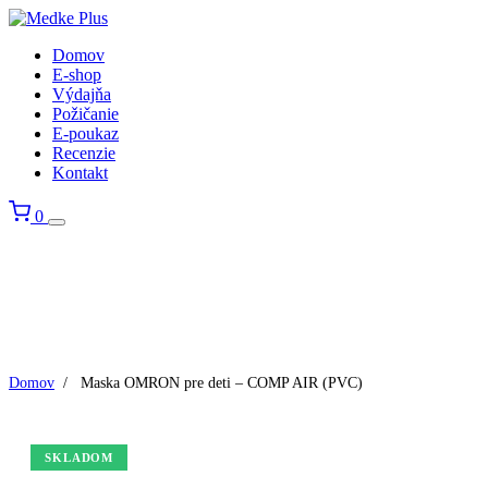
Domov
E-shop
Výdajňa
Požičanie
E-poukaz
Recenzie
Kontakt
0
Domov
/
Maska OMRON pre deti – COMP AIR (PVC)
SKLADOM