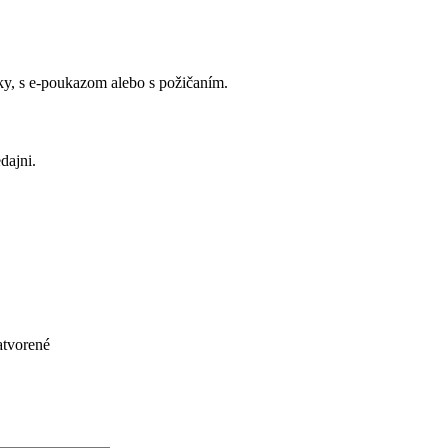
y, s e-poukazom alebo s požičaním.
dajni.
atvorené