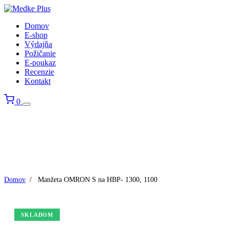
Domov
E-shop
Výdajňa
Požičanie
E-poukaz
Recenzie
Kontakt
0
Domov
/
Manžeta OMRON S na HBP- 1300, 1100
SKLADOM