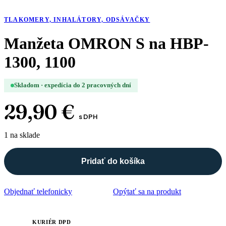
TLAKOMERY, INHALÁTORY, ODSÁVAČKY
Manžeta OMRON S na HBP-
1300, 1100
Skladom · expedícia do 2 pracovných dní
29,90
€
s DPH
1 na sklade
Pridať do košíka
množstvo
Manžeta
OMRON
Objednať telefonicky
Opýtať sa na produkt
S
na
HBP-
1300,
KURIÉR DPD