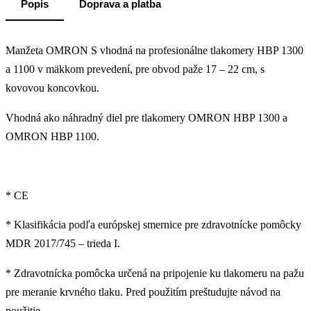
Popis
Doprava a platba
Manžeta OMRON S vhodná na profesionálne tlakomery HBP 1300
a 1100 v mäkkom prevedení, pre obvod paže 17 – 22 cm, s
kovovou koncovkou.
Vhodná ako náhradný diel pre tlakomery OMRON HBP 1300 a
OMRON HBP 1100.
* CE
* Klasifikácia podľa európskej smernice pre zdravotnícke pomôcky
MDR 2017/745 – trieda I.
* Zdravotnícka pomôcka určená na pripojenie ku tlakomeru na pažu
pre meranie krvného tlaku. Pred použitím preštudujte návod na
použitie.