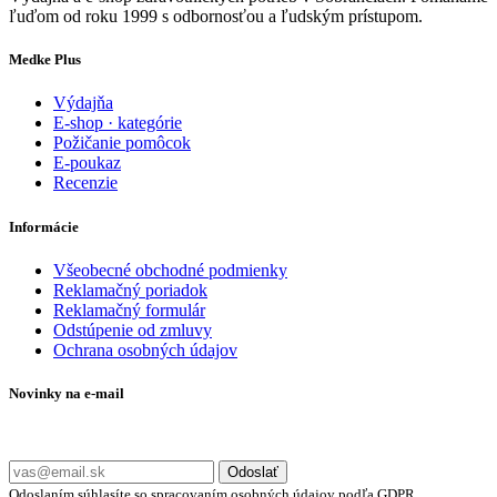
ľuďom od roku 1999 s odbornosťou a ľudským prístupom.
Medke Plus
Výdajňa
E-shop · kategórie
Požičanie pomôcok
E-poukaz
Recenzie
Informácie
Všeobecné obchodné podmienky
Reklamačný poriadok
Reklamačný formulár
Odstúpenie od zmluvy
Ochrana osobných údajov
Novinky na e-mail
Zadajte svoj e-mail a nepremeškajte naše akcie a ponuky.
Odoslať
Odoslaním súhlasíte so spracovaním osobných údajov podľa GDPR.