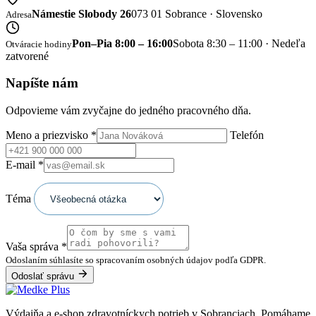
Námestie Slobody 26
073 01 Sobrance · Slovensko
Adresa
Pon–Pia 8:00 – 16:00
Sobota 8:30 – 11:00 · Nedeľa
Otváracie hodiny
zatvorené
Napíšte nám
Odpovieme vám zvyčajne do jedného pracovného dňa.
Meno a priezvisko
*
Telefón
E-mail
*
Téma
Vaša správa
*
Odoslaním súhlasíte so spracovaním osobných údajov podľa GDPR.
Odoslať správu
Výdajňa a e-shop zdravotníckych potrieb v Sobranciach. Pomáhame