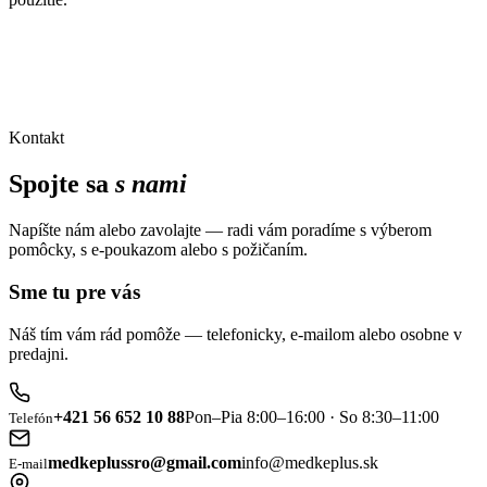
Kontakt
Spojte sa
s nami
Napíšte nám alebo zavolajte — radi vám poradíme s výberom
pomôcky, s e-poukazom alebo s požičaním.
Sme tu pre vás
Náš tím vám rád pomôže — telefonicky, e-mailom alebo osobne v
predajni.
+421 56 652 10 88
Pon–Pia 8:00–16:00 · So 8:30–11:00
Telefón
medkeplussro@gmail.com
info@medkeplus.sk
E-mail