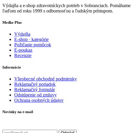
Výdajňa a e-shop zdravotníckych potrieb v Sobranciach. Pomáhame
ľuďom od roku 1999 s odbornosťou a ľudským prístupom.
Medke Plus
Výdajňa
E-shop · kategórie
Požičanie pomôcok
E-poukaz
Recenzie
Informácie
Všeobecné obchodné podmienky
Reklamačný poriadok
Reklamačný formulár
Odstúpenie od zmluvy
Ochrana osobných údajov
Novinky na e-mail
Zadajte svoj e-mail a nepremeškajte naše akcie a ponuky.
Odoslať