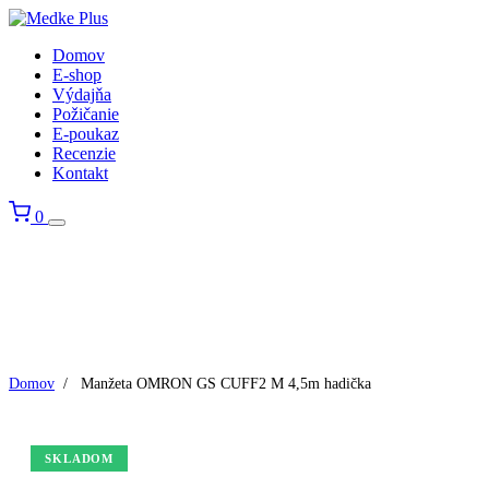
Domov
E-shop
Výdajňa
Požičanie
E-poukaz
Recenzie
Kontakt
0
Domov
/
Manžeta OMRON GS CUFF2 M 4,5m hadička
SKLADOM