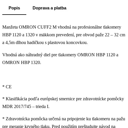
Popis
Doprava a platba
Manžeta OMRON CUFF2 M vhodná na profesionálne tlakomery
HBP 1120 a 1320 v mäkkom prevedení, pre obvod paže 22 – 32 cm
a 4,5m dlhou hadičkou s plastovou koncovkou.
Vhodná ako náhradný diel pre tlakomery OMRON HBP 1120 a
OMRON HBP 1320.
* CE
* Klasifikácia podľa európskej smernice pre zdravotnícke pomôcky
MDR 2017/745 – trieda I.
* Zdravotnícka pomôcka určená na pripojenie ku tlakomeru na pažu
pre meranie krvného tlaku. Pred použitím preštudujte návod na