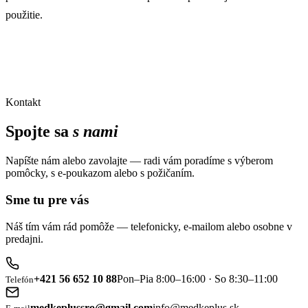
použitie.
Kontakt
Spojte sa
s nami
Napíšte nám alebo zavolajte — radi vám poradíme s výberom
pomôcky, s e-poukazom alebo s požičaním.
Sme tu pre vás
Náš tím vám rád pomôže — telefonicky, e-mailom alebo osobne v
predajni.
+421 56 652 10 88
Pon–Pia 8:00–16:00 · So 8:30–11:00
Telefón
medkeplussro@gmail.com
info@medkeplus.sk