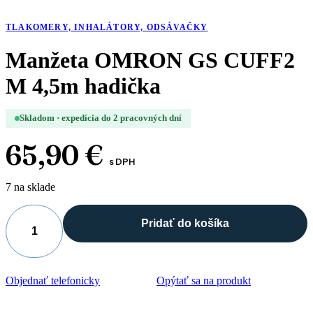
TLAKOMERY, INHALÁTORY, ODSÁVAČKY
Manžeta OMRON GS CUFF2
M 4,5m hadička
Skladom · expedícia do 2 pracovných dní
65,90
€
s DPH
7 na sklade
Pridať do košíka
množstvo
Manžeta
OMRON
GS
Objednať telefonicky
Opýtať sa na produkt
CUFF2
M
4,5m