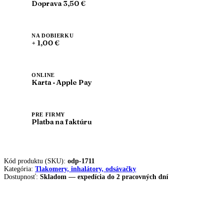
907
Doprava 3,50 €
NA DOBIERKU
+ 1,00 €
ONLINE
Karta · Apple Pay
PRE FIRMY
Platba na faktúru
Kód produktu (SKU):
odp-1711
Kategória:
Tlakomery, inhalátory, odsávačky
Dostupnosť:
Skladom — expedícia do 2 pracovných dní