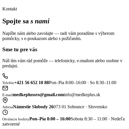
Kontakt
Spojte sa
s nami
Napíšte nám alebo zavolajte — radi vám poradíme s výberom
pomôcky, s e-poukazom alebo s požičaním.
Sme tu pre vás
Náš tím vám rád pomôže — telefonicky, e-mailom alebo osobne v
predajni.
+421 56 652 10 88
Pon–Pia 8:00–16:00 · So 8:30–11:00
Telefón
medkeplussro@gmail.com
info@medkeplus.sk
E-mail
Námestie Slobody 26
073 01 Sobrance · Slovensko
Adresa
Pon–Pia 8:00 – 16:00
Sobota 8:30 – 11:00 · Nedeľa
Otváracie hodiny
zatvorené