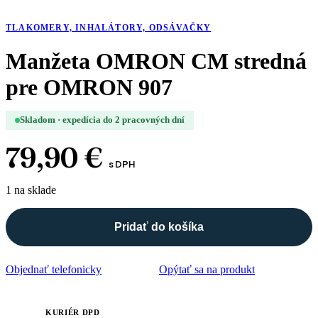
TLAKOMERY, INHALÁTORY, ODSÁVAČKY
Manžeta OMRON CM stredná
pre OMRON 907
Skladom · expedícia do 2 pracovných dní
79,90
€
s DPH
1 na sklade
Pridať do košíka
množstvo
Manžeta
OMRON
Objednať telefonicky
Opýtať sa na produkt
CM
stredná
pre
OMRON
KURIÉR DPD