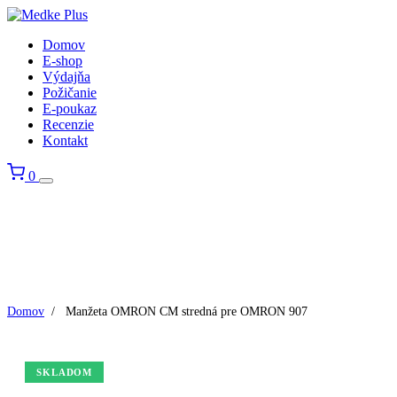
Domov
E-shop
Výdajňa
Požičanie
E-poukaz
Recenzie
Kontakt
0
Domov
/
Manžeta OMRON CM stredná pre OMRON 907
SKLADOM