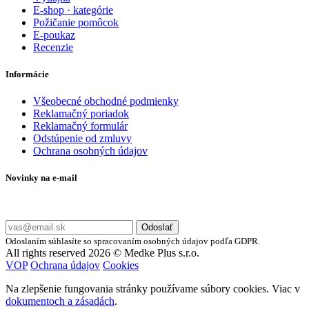
E-shop · kategórie
Požičanie pomôcok
E-poukaz
Recenzie
Informácie
Všeobecné obchodné podmienky
Reklamačný poriadok
Reklamačný formulár
Odstúpenie od zmluvy
Ochrana osobných údajov
Novinky na e-mail
Zadajte svoj e-mail a nepremeškajte naše akcie a ponuky.
Odoslať
Odoslaním súhlasíte so spracovaním osobných údajov podľa GDPR.
All rights reserved 2026 © Medke Plus s.r.o.
VOP
Ochrana údajov
Cookies
Na zlepšenie fungovania stránky používame súbory cookies. Viac v
dokumentoch a zásadách
.