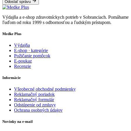
Odoslať správu
Výdajňa a e-shop zdravotníckych potrieb v Sobranciach. Pomáhame
ľuďom od roku 1999 s odbornosťou a ľudským prístupom.
Medke Plus
Výdajňa
E-shop · kategórie
Požičanie pomôcok
E-poukaz
Recenzie
Informácie
Všeobecné obchodné podmienky
Reklamačný poriadok
Reklamačný formulár
Odstúpenie od zmluvy
Ochrana osobných údajov
Novinky na e-mail