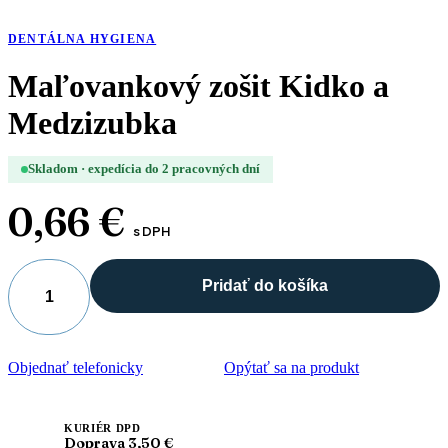
DENTÁLNA HYGIENA
Maľovankový zošit Kidko a
Medzizubka
Skladom · expedícia do 2 pracovných dní
0,66
€
s DPH
Pridať do košíka
množstvo
Maľovankový
zošit
Kidko
Objednať telefonicky
Opýtať sa na produkt
a
Medzizubka
KURIÉR DPD
Doprava 3,50 €