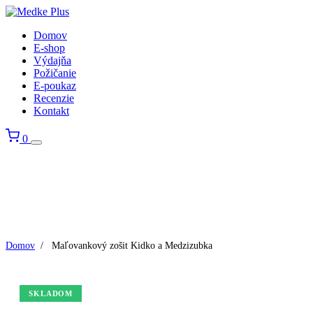
Domov
E-shop
Výdajňa
Požičanie
E-poukaz
Recenzie
Kontakt
0
Domov
/
Maľovankový zošit Kidko a Medzizubka
SKLADOM