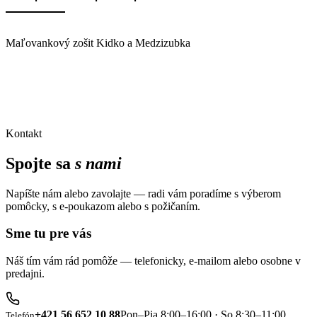
Maľovankový zošit Kidko a Medzizubka
Kontakt
Spojte sa
s nami
Napíšte nám alebo zavolajte — radi vám poradíme s výberom
pomôcky, s e-poukazom alebo s požičaním.
Sme tu pre vás
Náš tím vám rád pomôže — telefonicky, e-mailom alebo osobne v
predajni.
+421 56 652 10 88
Pon–Pia 8:00–16:00 · So 8:30–11:00
Telefón