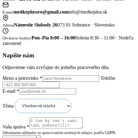
medkeplussro@gmail.com
info@medkeplus.sk
E-mail
Námestie Slobody 26
073 01 Sobrance · Slovensko
Adresa
Pon–Pia 8:00 – 16:00
Sobota 8:30 – 11:00 · Nedeľa
Otváracie hodiny
zatvorené
Napíšte nám
Odpovieme vám zvyčajne do jedného pracovného dňa.
Meno a priezvisko
*
Telefón
E-mail
*
Téma
Vaša správa
*
Odoslaním súhlasíte so spracovaním osobných údajov podľa GDPR.