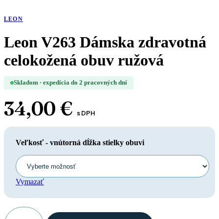
LEON
Leon V263 Dámska zdravotná
celokožená obuv ružová
Skladom · expedícia do 2 pracovných dní
34,00
€
s DPH
Veľkosť - vnútorná dĺžka stielky obuvi
Vymazať