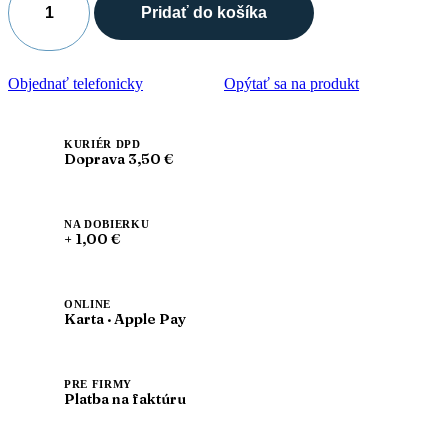
Pridať do košíka
množstvo
Leon
V263
Dámska
Objednať telefonicky
Opýtať sa na produkt
zdravotná
celokožená
obuv
ružová
KURIÉR DPD
Doprava 3,50 €
NA DOBIERKU
+ 1,00 €
ONLINE
Karta · Apple Pay
PRE FIRMY
Platba na faktúru