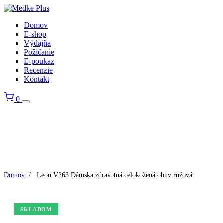
Domov
E-shop
Výdajňa
Požičanie
E-poukaz
Recenzie
Kontakt
0
Domov
/
Leon V263 Dámska zdravotná celokožená obuv ružová
SKLADOM