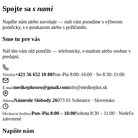
Spojte sa
s nami
Napíšte nám alebo zavolajte — radi vám poradíme s výberom
pomôcky, s e-poukazom alebo s požičaním.
Sme tu pre vás
Náš tím vám rád pomôže — telefonicky, e-mailom alebo osobne v
predajni.
+421 56 652 10 88
Pon–Pia 8:00–16:00 · So 8:30–11:00
Telefón
medkeplussro@gmail.com
info@medkeplus.sk
E-mail
Námestie Slobody 26
073 01 Sobrance · Slovensko
Adresa
Pon–Pia 8:00 – 16:00
Sobota 8:30 – 11:00 · Nedeľa
Otváracie hodiny
zatvorené
Napíšte nám