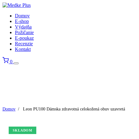
Domov
E-shop
Výdajňa
Požičanie
E-poukaz
Recenzie
Kontakt
0
Domov
/
Leon PU100 Dámska zdravotná celokožená obuv uzavretá
SKLADOM