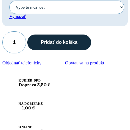
Vymazať
Pridať do košíka
množstvo
Leon
PU100
Dámska
Objednať telefonicky
Opýtať sa na produkt
zdravotná
celokožená
obuv
uzavretá
KURIÉR DPD
Doprava 3,50 €
NA DOBIERKU
+ 1,00 €
ONLINE