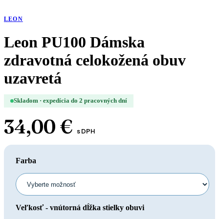
LEON
Leon PU100 Dámska
zdravotná celokožená obuv
uzavretá
Skladom · expedícia do 2 pracovných dní
34,00
€
s DPH
Farba
Veľkosť - vnútorná dĺžka stielky obuvi