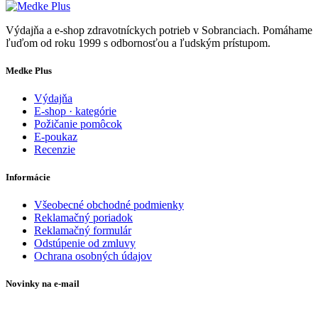
Výdajňa a e-shop zdravotníckych potrieb v Sobranciach. Pomáhame
ľuďom od roku 1999 s odbornosťou a ľudským prístupom.
Medke Plus
Výdajňa
E-shop · kategórie
Požičanie pomôcok
E-poukaz
Recenzie
Informácie
Všeobecné obchodné podmienky
Reklamačný poriadok
Reklamačný formulár
Odstúpenie od zmluvy
Ochrana osobných údajov
Novinky na e-mail
Zadajte svoj e-mail a nepremeškajte naše akcie a ponuky.