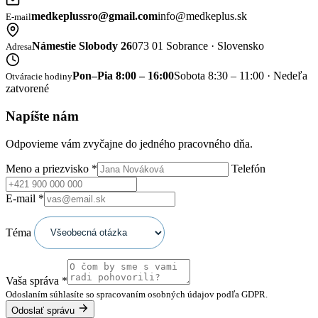
medkeplussro@gmail.com
info@medkeplus.sk
E-mail
Námestie Slobody 26
073 01 Sobrance · Slovensko
Adresa
Pon–Pia 8:00 – 16:00
Sobota 8:30 – 11:00 · Nedeľa
Otváracie hodiny
zatvorené
Napíšte nám
Odpovieme vám zvyčajne do jedného pracovného dňa.
Meno a priezvisko
*
Telefón
E-mail
*
Téma
Vaša správa
*
Odoslaním súhlasíte so spracovaním osobných údajov podľa GDPR.
Odoslať správu