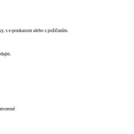
y, s e-poukazom alebo s požičaním.
dajni.
atvorené