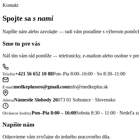
Kontakt
Spojte sa
s nami
Napíšte nám alebo zavolajte — radi vám poradíme s výberom pomôck
Sme tu pre vás
Náš tím vám rád pomôže — telefonicky, e-mailom alebo osobne v pre
+421 56 652 10 88
Pon–Pia 8:00–16:00 · So 8:30–11:00
Telefón
medkeplussro@gmail.com
info@medkeplus.sk
E-mail
Námestie Slobody 26
073 01 Sobrance · Slovensko
Adresa
Pon–Pia 8:00 – 16:00
Sobota 8:30 – 11:00 · Nedeľa z
Otváracie hodiny
Napíšte nám
Odpovieme vám zvyčajne do jedného pracovného dňa.