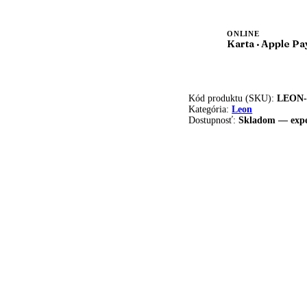
bežová
ONLINE
Karta · Apple Pa
Kód produktu (SKU):
LEON-
Kategória:
Leon
Dostupnosť:
Skladom — expe