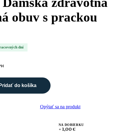
 Dámska zdravotná
ná obuv s prackou
pracovných dní
PH
Pridať do košíka
Opýtať sa na produkt
NA DOBIERKU
+ 1,00 €