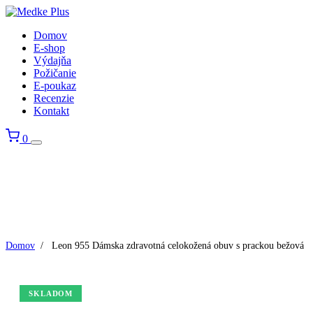
Domov
E-shop
Výdajňa
Požičanie
E-poukaz
Recenzie
Kontakt
0
Domov
/
Leon 955 Dámska zdravotná celokožená obuv s prackou bežová
SKLADOM