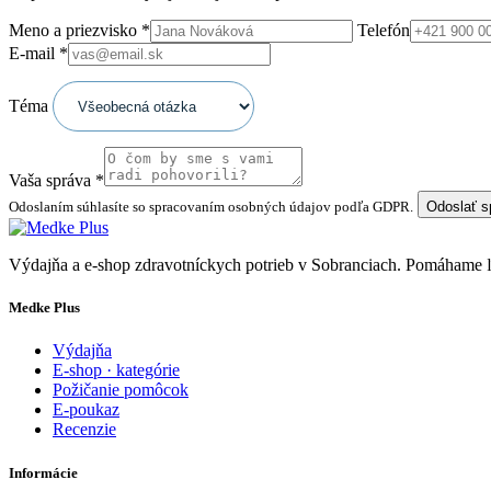
Meno a priezvisko
*
Telefón
E-mail
*
Téma
Vaša správa
*
Odoslaním súhlasíte so spracovaním osobných údajov podľa GDPR.
Odoslať 
Výdajňa a e-shop zdravotníckych potrieb v Sobranciach. Pomáhame
Medke Plus
Výdajňa
E-shop · kategórie
Požičanie pomôcok
E-poukaz
Recenzie
Informácie