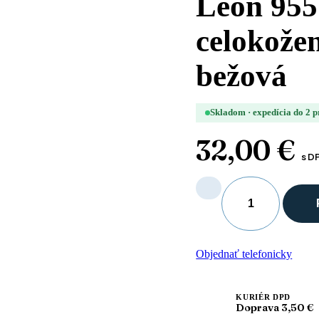
Leon 955
celokože
bežová
Skladom · expedícia do 2 
32,00
€
s D
množstvo
Leon
955
Dámska
Objednať telefonicky
zdravotná
celokožená
obuv
s
KURIÉR DPD
Doprava 3,50 €
prackou