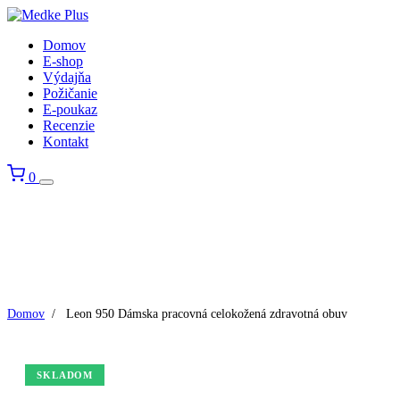
Domov
E-shop
Výdajňa
Požičanie
E-poukaz
Recenzie
Kontakt
0
Domov
/
Leon 950 Dámska pracovná celokožená zdravotná obuv
SKLADOM