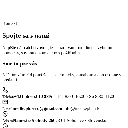
Kontakt
Spojte sa
s nami
Napíšte nám alebo zavolajte — radi vám poradíme s výberom
pomôcky, s e-poukazom alebo s požičaním.
Sme tu pre vás
Náš tím vám rád pomôže — telefonicky, e-mailom alebo osobne v
predajni.
+421 56 652 10 88
Pon–Pia 8:00–16:00 · So 8:30–11:00
Telefón
medkeplussro@gmail.com
info@medkeplus.sk
E-mail
Námestie Slobody 26
073 01 Sobrance · Slovensko
Adresa