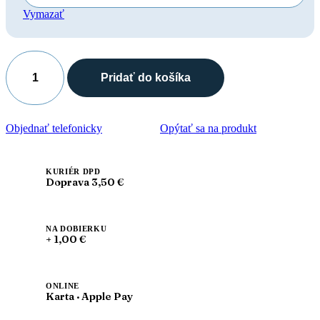
Vymazať
Pridať do košíka
množstvo
Leon
950
Dámska
Objednať telefonicky
Opýtať sa na produkt
pracovná
celokožená
zdravotná
obuv
KURIÉR DPD
Doprava 3,50 €
NA DOBIERKU
+ 1,00 €
ONLINE
Karta · Apple Pay