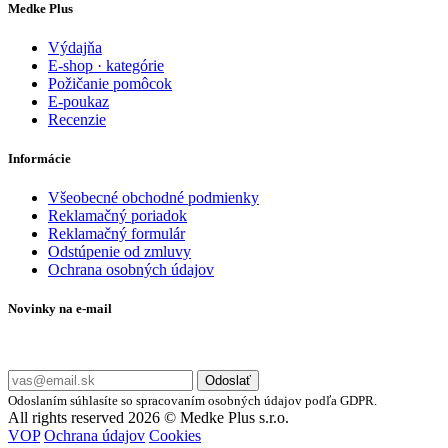
Medke Plus
Výdajňa
E-shop · kategórie
Požičanie pomôcok
E-poukaz
Recenzie
Informácie
Všeobecné obchodné podmienky
Reklamačný poriadok
Reklamačný formulár
Odstúpenie od zmluvy
Ochrana osobných údajov
Novinky na e-mail
Zadajte svoj e-mail a nepremeškajte naše akcie a ponuky.
Odoslať
Odoslaním súhlasíte so spracovaním osobných údajov podľa GDPR.
All rights reserved 2026 © Medke Plus s.r.o.
VOP
Ochrana údajov
Cookies