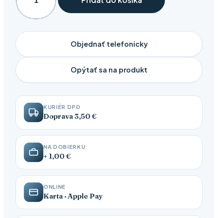
množstvo
Leon
932
Dámska
Objednať telefonicky
zdravotná
celokožená
Opýtať sa na produkt
obuv
s
prackou
KURIÉR DPD
Doprava 3,50 €
NA DOBIERKU
+ 1,00 €
ONLINE
Karta · Apple Pay