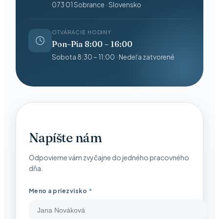
073 01 Sobrance · Slovensko
OTVÁRACIE HODINY
Pon–Pia 8:00 – 16:00
Sobota 8:30 – 11:00 · Nedeľa zatvorené
Napíšte nám
Odpovieme vám zvyčajne do jedného pracovného
dňa.
Meno a priezvisko
*