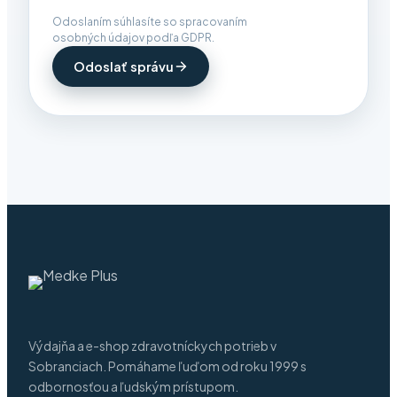
Odoslaním súhlasíte so spracovaním
osobných údajov podľa GDPR.
Odoslať správu
Výdajňa a e-shop zdravotníckych potrieb v
Sobranciach. Pomáhame ľuďom od roku 1999 s
odbornosťou a ľudským prístupom.