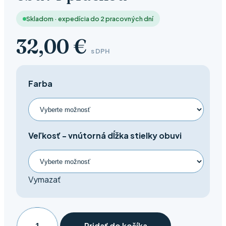
Skladom · expedícia do 2 pracovných dní
32,00
€
s DPH
Farba
Veľkosť - vnútorná dĺžka stielky obuvi
Vymazať
Pridať do košíka