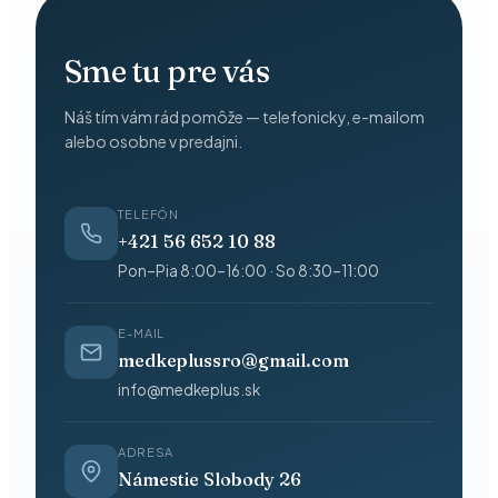
Sme tu pre vás
Náš tím vám rád pomôže — telefonicky, e-mailom
alebo osobne v predajni.
TELEFÓN
+421 56 652 10 88
Pon–Pia 8:00–16:00 · So 8:30–11:00
E-MAIL
medkeplussro@gmail.com
info@medkeplus.sk
ADRESA
Námestie Slobody 26