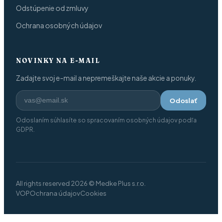
Odstúpenie od zmluvy
Ochrana osobných údajov
NOVINKY NA E-MAIL
Zadajte svoj e-mail a nepremeškajte naše akcie a ponuky.
Odoslať
Odoslaním súhlasíte so spracovaním osobných údajov podľa
GDPR.
All rights reserved 2026 © Medke Plus s.r.o.
VOP
Ochrana údajov
Cookies