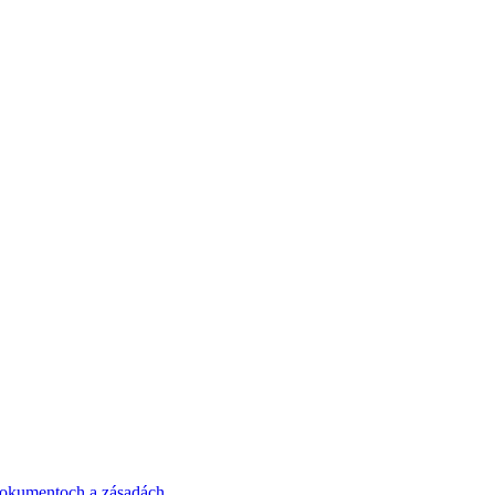
okumentoch a zásadách
.