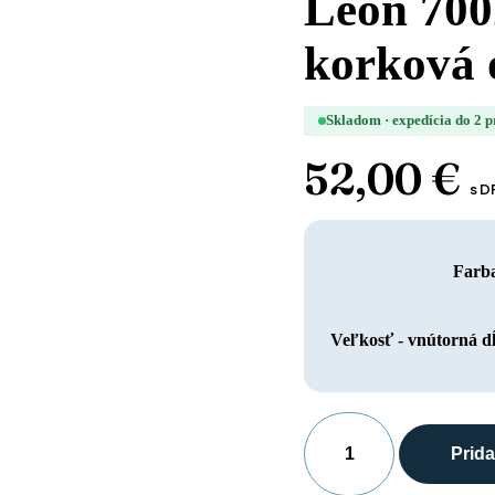
Leon 700
korková 
Skladom · expedícia do 2 
52,00
€
s 
Farb
Veľkosť - vnútorná dĺ
Prida
množstvo
Leon