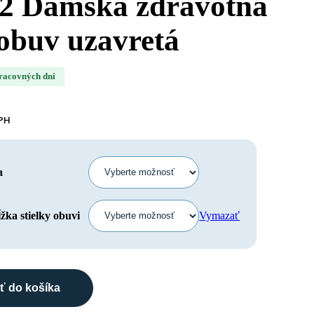
2 Dámska zdravotná
obuv uzavretá
pracovných dní
DPH
a
Vymazať
žka stielky obuvi
ť do košíka