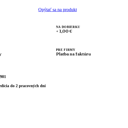
Opýtať sa na produkt
NA DOBIERKU
+ 1,00 €
PRE FIRMY
y
Platba na faktúru
901
dícia do 2 pracovných dní