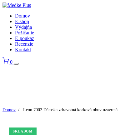
Domov
E-shop
Výdajňa
Požičanie
E-poukaz
Recenzie
Kontakt
0
Domov
/
Leon 7002 Dámska zdravotná korková obuv uzavretá
SKLADOM