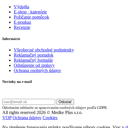
Výdajňa
E-shop · kategórie
Požičanie pomôcok
E-poukaz
Recenzie
Informácie
Všeobecné obchodné podmienky
Reklamačný poriadok
Reklamačný formulár
Odstúpenie od zmluvy
Ochrana osobných údajov
Novinky na e-mail
Zadajte svoj e-mail a nepremeškajte naše akcie a ponuky.
Odoslať
Odoslaním súhlasíte so spracovaním osobných údajov podľa GDPR.
All rights reserved 2026 © Medke Plus s.r.o.
VOP
Ochrana údajov
Cookies
Na zlepšenie fungovania stránky používame súbory cookies. Viac v
d