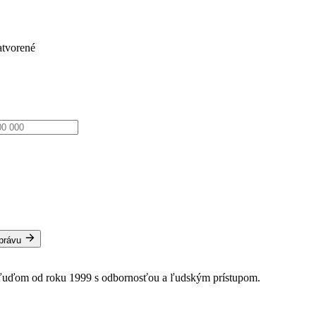
atvorené
správu
 ľuďom od roku 1999 s odbornosťou a ľudským prístupom.