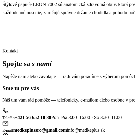
Štýlové papuče LEON 7002 sú anatomická zdravotná obuv, ktorá posk
každodenné nosenie, zaručujú správne držanie chodidla a pohodu poč
Kontakt
Spojte sa
s nami
Napíšte nám alebo zavolajte — radi vám poradíme s výberom pomôck
Sme tu pre vás
Náš tím vám rád pomôže — telefonicky, e-mailom alebo osobne v pre
+421 56 652 10 88
Pon–Pia 8:00–16:00 · So 8:30–11:00
Telefón
medkeplussro@gmail.com
info@medkeplus.sk
E-mail