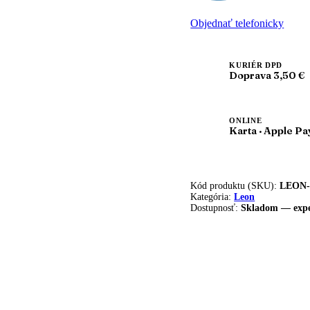
7002
Dámska
Objednať telefonicky
zdravotná
korková
obuv
uzavretá
KURIÉR DPD
Doprava 3,50 €
ONLINE
Karta · Apple Pa
Kód produktu (SKU):
LEON-
Kategória:
Leon
Dostupnosť:
Skladom — expe