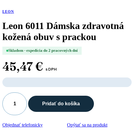
LEON
Leon 6011 Dámska zdravotná
kožená obuv s prackou
Skladom · expedícia do 2 pracovných dní
45,47
€
s DPH
Pridať do košíka
množstvo
Leon
6011
Dámska
Objednať telefonicky
Opýtať sa na produkt
zdravotná
kožená