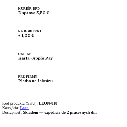
obuv
s
KURIÉR DPD
Doprava 3,50 €
prackou
NA DOBIERKU
+ 1,00 €
ONLINE
Karta · Apple Pay
PRE FIRMY
Platba na faktúru
Kód produktu (SKU):
LEON-818
Kategória:
Leon
Dostupnosť:
Skladom — expedícia do 2 pracovných dní