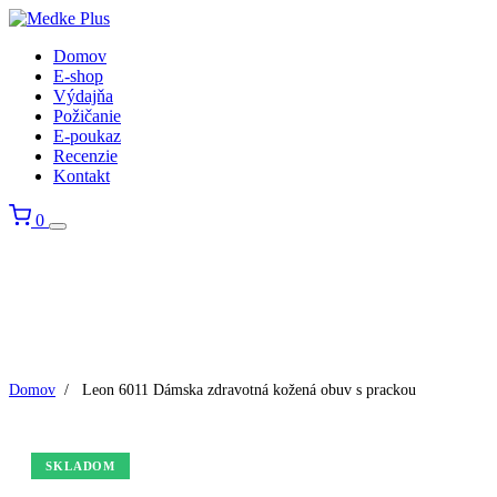
Domov
E-shop
Výdajňa
Požičanie
E-poukaz
Recenzie
Kontakt
0
Domov
/
Leon 6011 Dámska zdravotná kožená obuv s prackou
SKLADOM