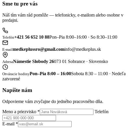
Sme tu pre vás
Náš tím vám rád pomôže — telefonicky, e-mailom alebo osobne v
predajni.
+421 56 652 10 88
Pon–Pia 8:00–16:00 · So 8:30–11:00
Telefón
medkeplussro@gmail.com
info@medkeplus.sk
E-mail
Námestie Slobody 26
073 01 Sobrance · Slovensko
Adresa
Pon–Pia 8:00 – 16:00
Sobota 8:30 – 11:00 · Nedeľa
Otváracie hodiny
zatvorené
Napíšte nám
Odpovieme vám zvyčajne do jedného pracovného dňa.
Meno a priezvisko
*
Telefón
E-mail
*