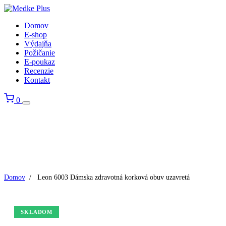
Domov
E-shop
Výdajňa
Požičanie
E-poukaz
Recenzie
Kontakt
0
Domov
/
Leon 6003 Dámska zdravotná korková obuv uzavretá
SKLADOM