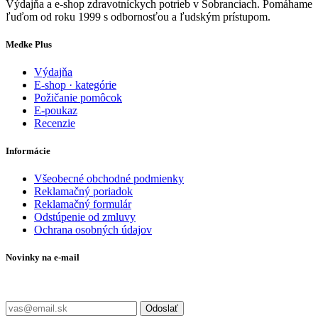
Výdajňa a e-shop zdravotníckych potrieb v Sobranciach. Pomáhame
ľuďom od roku 1999 s odbornosťou a ľudským prístupom.
Medke Plus
Výdajňa
E-shop · kategórie
Požičanie pomôcok
E-poukaz
Recenzie
Informácie
Všeobecné obchodné podmienky
Reklamačný poriadok
Reklamačný formulár
Odstúpenie od zmluvy
Ochrana osobných údajov
Novinky na e-mail
Zadajte svoj e-mail a nepremeškajte naše akcie a ponuky.
Odoslať