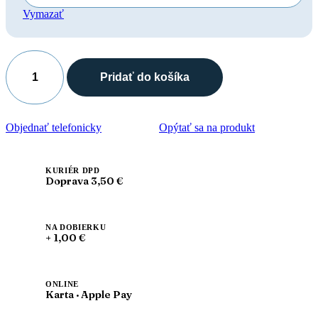
Vymazať
Pridať do košíka
množstvo
Leon
5001
Dámska
Objednať telefonicky
Opýtať sa na produkt
antistres
zdravotná
kožená
obuv
KURIÉR DPD
Doprava 3,50 €
NA DOBIERKU
+ 1,00 €
ONLINE
Karta · Apple Pay