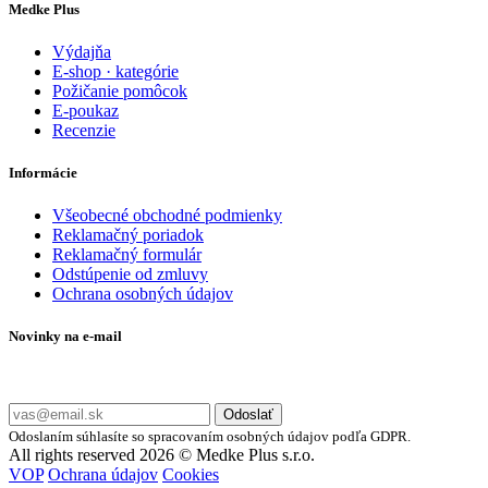
Medke Plus
Výdajňa
E-shop · kategórie
Požičanie pomôcok
E-poukaz
Recenzie
Informácie
Všeobecné obchodné podmienky
Reklamačný poriadok
Reklamačný formulár
Odstúpenie od zmluvy
Ochrana osobných údajov
Novinky na e-mail
Zadajte svoj e-mail a nepremeškajte naše akcie a ponuky.
Odoslať
Odoslaním súhlasíte so spracovaním osobných údajov podľa GDPR.
All rights reserved 2026 © Medke Plus s.r.o.
VOP
Ochrana údajov
Cookies