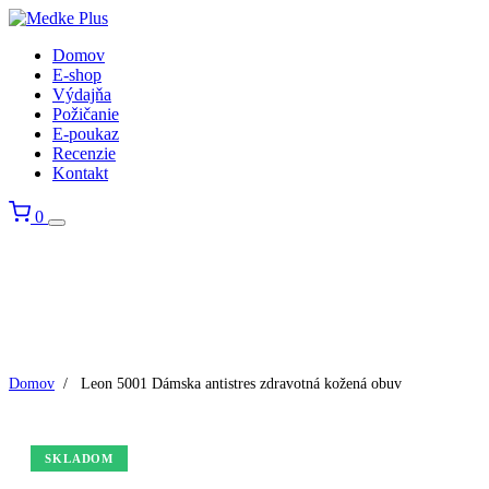
Domov
E-shop
Výdajňa
Požičanie
E-poukaz
Recenzie
Kontakt
0
Domov
/
Leon 5001 Dámska antistres zdravotná kožená obuv
SKLADOM