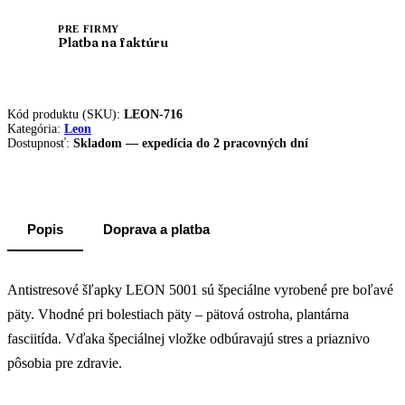
PRE FIRMY
Platba na faktúru
Kód produktu (SKU):
LEON-716
Kategória:
Leon
Dostupnosť:
Skladom — expedícia do 2 pracovných dní
Popis
Doprava a platba
Antistresové šľapky LEON 5001 sú špeciálne vyrobené pre boľavé
päty. Vhodné pri bolestiach päty – pätová ostroha, plantárna
fasciitída. Vďaka špeciálnej vložke odbúravajú stres a priaznivo
pôsobia pre zdravie.