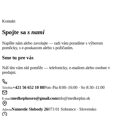
Kontakt
Spojte sa
s nami
Napíšte nám alebo zavolajte — radi vám poradíme s výberom
pomôcky, s e-poukazom alebo s požičaním.
Sme tu pre vás
Náš tím vám rád pomôže — telefonicky, e-mailom alebo osobne v
predajni.
+421 56 652 10 88
Pon–Pia 8:00–16:00 · So 8:30–11:00
Telefón
medkeplussro@gmail.com
info@medkeplus.sk
E-mail
Námestie Slobody 26
073 01 Sobrance · Slovensko
Adresa