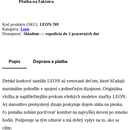
Platba na faktúru
Kód produktu (SKU):
LEON-769
Kategória:
Leon
Dostupnosť:
Skladom — expedícia do 2 pracovných dní
Popis
Doprava a platba
Detské korkové sandále LEON sú venované deťom, ktoré hľadajú
maximálne pohodlie v spojení s jedinečným dizajnom. Originálna
vložka je najdôležitejším prvkom všetkých modelov značky LEON.
Jej starostlivo premyslený dizajn poskytuje dojem státia na piesku,
čo pomáha nohám pociťovať komfort na najvyššej úrovni po mnoho
hodín. Podporuje sa tým zdravie a má dobrý vplyv na to, ako sa
cítite.