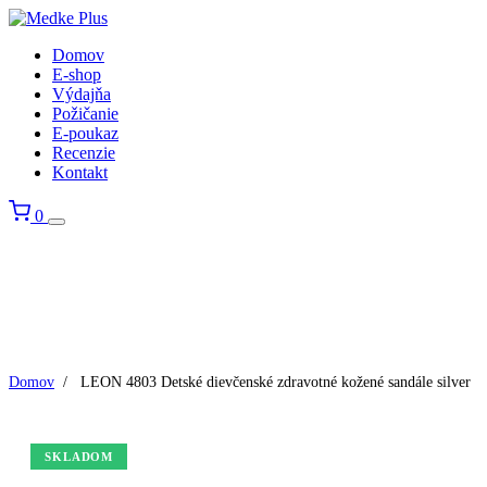
Domov
E-shop
Výdajňa
Požičanie
E-poukaz
Recenzie
Kontakt
0
Domov
/
LEON 4803 Detské dievčenské zdravotné kožené sandále silver
SKLADOM