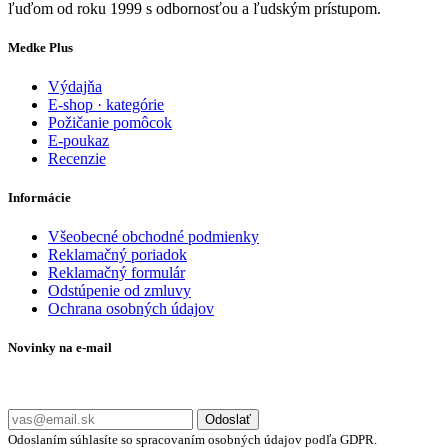
ľuďom od roku 1999 s odbornosťou a ľudským prístupom.
Medke Plus
Výdajňa
E-shop · kategórie
Požičanie pomôcok
E-poukaz
Recenzie
Informácie
Všeobecné obchodné podmienky
Reklamačný poriadok
Reklamačný formulár
Odstúpenie od zmluvy
Ochrana osobných údajov
Novinky na e-mail
Zadajte svoj e-mail a nepremeškajte naše akcie a ponuky.
Odoslať
Odoslaním súhlasíte so spracovaním osobných údajov podľa GDPR.