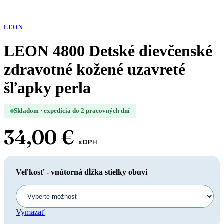
LEON
LEON 4800 Detské dievčenské
zdravotné kožené uzavreté
šľapky perla
Skladom · expedícia do 2 pracovných dní
34,00
€
s DPH
Veľkosť - vnútorná dĺžka stielky obuvi
Vymazať