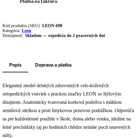
Platba na faktúru
Kód produktu (SKU):
LEON-698
Kategória:
Leon
Dostupnosť:
Skladom — expedícia do 2 pracovných dní
Popis
Doprava a platba
Elegantný model detských zdravotných celo-kožených
ortopedických vsuviek s prackou značky LEON so štýlovým
dizajnom. Anatomicky tvarovaná korková podošva s mäkkou
semišovú stielkou a proti šmykovou penovou podrážkou. Odporúča
sa pre každodenné použitie v škole, doma alebo vonku, ideálne na
letné prechádzky (aj po hodinách chôdze nemáte pocit unavených
nôh).