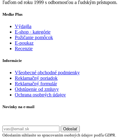
ľuďom od roku 1999 s odbornosťou a ľudským prístupom.
Medke Plus
Výdajňa
E-shop · kategórie
Požičanie pomôcok
E-poukaz
Recenzie
Informácie
Všeobecné obchodné podmienky
Reklamačný poriadok
Reklamačný formulár
Odstúpenie od zmluvy
Ochrana osobných údajov
Novinky na e-mail
Zadajte svoj e-mail a nepremeškajte naše akcie a ponuky.
Odoslať
Odoslaním súhlasíte so spracovaním osobných údajov podľa GDPR.