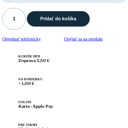
Pridať do košíka
množstvo
LEON
4800
Detské
Objednať telefonicky
Opýtať sa na produkt
dievčenské
zdravotné
kožené
uzavreté
KURIÉR DPD
Doprava 3,50 €
šľapky
perla
NA DOBIERKU
+ 1,00 €
ONLINE
Karta · Apple Pay
PRE FIRMY