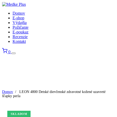
Domov
E-shop
Výdajňa
Požičanie
E-poukaz
Recenzie
Kontakt
0
Domov
/
LEON 4800 Detské dievčenské zdravotné kožené uzavreté
šľapky perla
SKLADOM