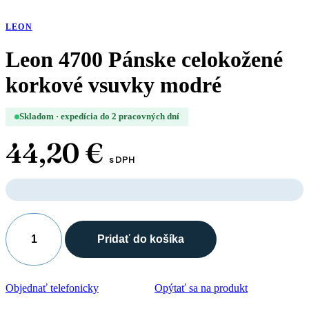
LEON
Leon 4700 Pánske celokožené
korkové vsuvky modré
Skladom · expedícia do 2 pracovných dní
44,20
€
s DPH
Pridať do košíka
množstvo
Leon
4700
Pánske
Objednať telefonicky
Opýtať sa na produkt
celokožené
korkové