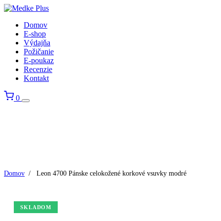
Domov
E-shop
Výdajňa
Požičanie
E-poukaz
Recenzie
Kontakt
0
Domov
/
Leon 4700 Pánske celokožené korkové vsuvky modré
SKLADOM