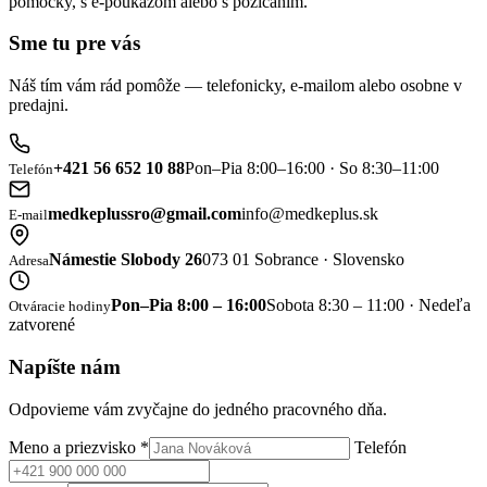
pomôcky, s e-poukazom alebo s požičaním.
Sme tu pre vás
Náš tím vám rád pomôže — telefonicky, e-mailom alebo osobne v
predajni.
+421 56 652 10 88
Pon–Pia 8:00–16:00 · So 8:30–11:00
Telefón
medkeplussro@gmail.com
info@medkeplus.sk
E-mail
Námestie Slobody 26
073 01 Sobrance · Slovensko
Adresa
Pon–Pia 8:00 – 16:00
Sobota 8:30 – 11:00 · Nedeľa
Otváracie hodiny
zatvorené
Napíšte nám
Odpovieme vám zvyčajne do jedného pracovného dňa.
Meno a priezvisko
*
Telefón