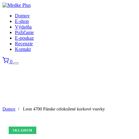
Domov
E-shop
Výdajňa
Požičanie
E-poukaz
Recenzie
Kontakt
0
Domov
/
Leon 4700 Pánske celokožené korkové vsuvky
SKLADOM