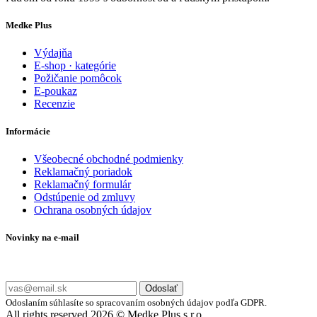
Medke Plus
Výdajňa
E-shop · kategórie
Požičanie pomôcok
E-poukaz
Recenzie
Informácie
Všeobecné obchodné podmienky
Reklamačný poriadok
Reklamačný formulár
Odstúpenie od zmluvy
Ochrana osobných údajov
Novinky na e-mail
Zadajte svoj e-mail a nepremeškajte naše akcie a ponuky.
Odoslať
Odoslaním súhlasíte so spracovaním osobných údajov podľa GDPR.
All rights reserved 2026 © Medke Plus s.r.o.