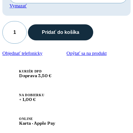
Vymazať
Pridať do košíka
množstvo
Leon
4700
Pánske
Objednať telefonicky
Opýtať sa na produkt
celokožené
korkové
vsuvky
KURIÉR DPD
Doprava 3,50 €
NA DOBIERKU
+ 1,00 €
ONLINE
Karta · Apple Pay