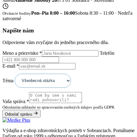
Námestie Slobody 26
073 01 Sobrance · Slovensko
Adresa
Pon–Pia 8:00 – 16:00
Sobota 8:30 – 11:00 · Nedeľa
Otváracie hodiny
zatvorené
Napíšte nám
Odpovieme vám zvyčajne do jedného pracovného dňa.
Meno a priezvisko
*
Telefón
E-mail
*
Téma
Vaša správa
*
Odoslaním súhlasíte so spracovaním osobných údajov podľa GDPR.
Odoslať správu
Výdajňa a e-shop zdravotníckych potrieb v Sobranciach. Pomáhame
ľuďom od roku 1999 s odbornosťou a ľudským prístupom.