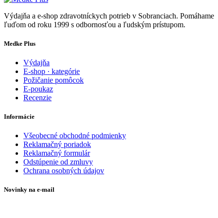
Výdajňa a e-shop zdravotníckych potrieb v Sobranciach. Pomáhame
ľuďom od roku 1999 s odbornosťou a ľudským prístupom.
Medke Plus
Výdajňa
E-shop · kategórie
Požičanie pomôcok
E-poukaz
Recenzie
Informácie
Všeobecné obchodné podmienky
Reklamačný poriadok
Reklamačný formulár
Odstúpenie od zmluvy
Ochrana osobných údajov
Novinky na e-mail
Zadajte svoj e-mail a nepremeškajte naše akcie a ponuky.