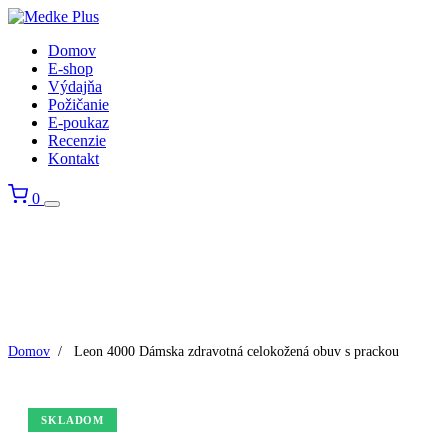
Domov
E-shop
Výdajňa
Požičanie
E-poukaz
Recenzie
Kontakt
0
Domov
/
Leon 4000 Dámska zdravotná celokožená obuv s prackou
SKLADOM