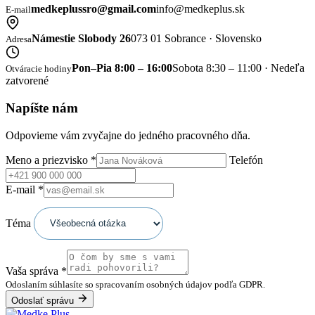
medkeplussro@gmail.com
info@medkeplus.sk
E-mail
Námestie Slobody 26
073 01 Sobrance · Slovensko
Adresa
Pon–Pia 8:00 – 16:00
Sobota 8:30 – 11:00 · Nedeľa
Otváracie hodiny
zatvorené
Napíšte nám
Odpovieme vám zvyčajne do jedného pracovného dňa.
Meno a priezvisko
*
Telefón
E-mail
*
Téma
Vaša správa
*
Odoslaním súhlasíte so spracovaním osobných údajov podľa GDPR.
Odoslať správu