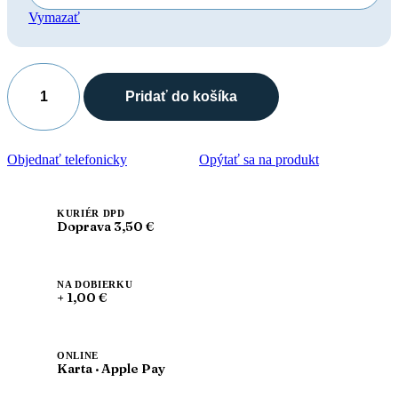
Vymazať
Pridať do košíka
množstvo
Leon
4000
Dámska
Objednať telefonicky
Opýtať sa na produkt
zdravotná
celokožená
obuv
s
KURIÉR DPD
Doprava 3,50 €
prackou
NA DOBIERKU
+ 1,00 €
ONLINE
Karta · Apple Pay