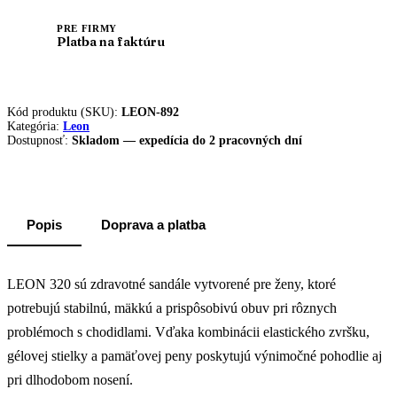
PRE FIRMY
Platba na faktúru
Kód produktu (SKU):
LEON-892
Kategória:
Leon
Dostupnosť:
Skladom — expedícia do 2 pracovných dní
Popis
Doprava a platba
LEON 320 sú zdravotné sandále vytvorené pre ženy, ktoré
potrebujú stabilnú, mäkkú a prispôsobivú obuv pri rôznych
problémoch s chodidlami. Vďaka kombinácii elastického zvršku,
gélovej stielky a pamäťovej peny poskytujú výnimočné pohodlie aj
pri dlhodobom nosení.