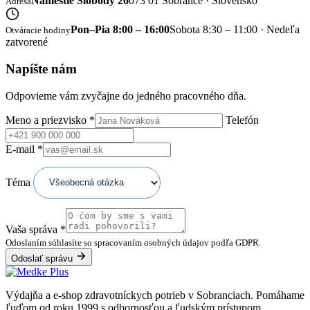
Námestie Slobody 26
073 01 Sobrance · Slovensko
Adresa
Pon–Pia 8:00 – 16:00
Sobota 8:30 – 11:00 · Nedeľa
Otváracie hodiny
zatvorené
Napíšte nám
Odpovieme vám zvyčajne do jedného pracovného dňa.
Meno a priezvisko
*
Telefón
E-mail
*
Téma
Vaša správa
*
Odoslaním súhlasíte so spracovaním osobných údajov podľa GDPR.
Odoslať správu
Výdajňa a e-shop zdravotníckych potrieb v Sobranciach. Pomáhame
ľuďom od roku 1999 s odbornosťou a ľudským prístupom.