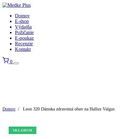
Domov
E-shop
Výdajňa
Požičanie
E-poukaz
Recenzie
Kontakt
0
Domov
/
Leon 320 Dámska zdravotná obuv na Hallux Valgus
SKLADOM