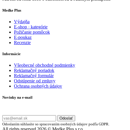
Medke Plus
Výdajňa
E-shop · kategórie
Požičanie pomôcok
E-poukaz
Recenzie
Informácie
Všeobecné obchodné podmienky
Reklamačný poriadok
Reklamačný formulár
Odstúpenie od zmluvy
Ochrana osobných údajov
Novinky na e-mail
Zadajte svoj e-mail a nepremeškajte naše akcie a ponuky.
Odoslať
Odoslaním súhlasíte so spracovaním osobných údajov podľa GDPR.
All rights reserved 2026 © Medke Plus s.r.o.