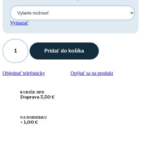
Vymazať
Pridať do košíka
množstvo
Leon
2023
Dámska
Objednať telefonicky
Opýtať sa na produkt
antistres
pracovná
zdravotná
celokožená
KURIÉR DPD
Doprava 3,50 €
obuv
NA DOBIERKU
+ 1,00 €