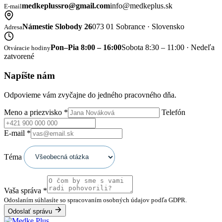
medkeplussro@gmail.com
info@medkeplus.sk
E-mail
Námestie Slobody 26
073 01 Sobrance · Slovensko
Adresa
Pon–Pia 8:00 – 16:00
Sobota 8:30 – 11:00 · Nedeľa
Otváracie hodiny
zatvorené
Napíšte nám
Odpovieme vám zvyčajne do jedného pracovného dňa.
Meno a priezvisko
*
Telefón
E-mail
*
Téma
Vaša správa
*
Odoslaním súhlasíte so spracovaním osobných údajov podľa GDPR.
Odoslať správu