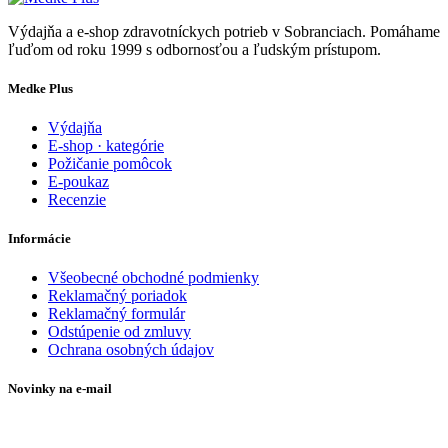
Výdajňa a e-shop zdravotníckych potrieb v Sobranciach. Pomáhame
ľuďom od roku 1999 s odbornosťou a ľudským prístupom.
Medke Plus
Výdajňa
E-shop · kategórie
Požičanie pomôcok
E-poukaz
Recenzie
Informácie
Všeobecné obchodné podmienky
Reklamačný poriadok
Reklamačný formulár
Odstúpenie od zmluvy
Ochrana osobných údajov
Novinky na e-mail
Zadajte svoj e-mail a nepremeškajte naše akcie a ponuky.