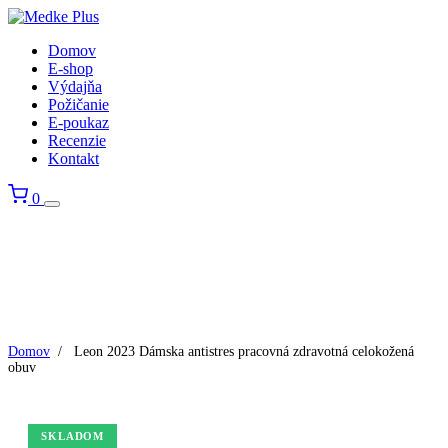
Domov
E-shop
Výdajňa
Požičanie
E-poukaz
Recenzie
Kontakt
0
Domov
/
Leon 2023 Dámska antistres pracovná zdravotná celokožená
obuv
SKLADOM