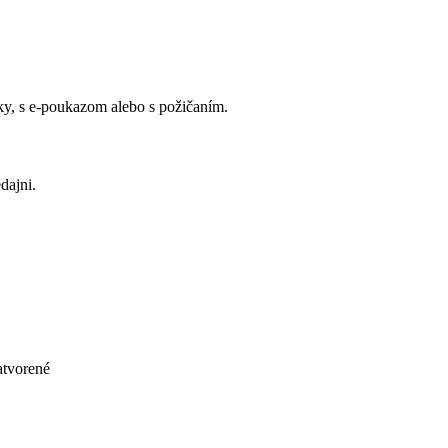
y, s e-poukazom alebo s požičaním.
dajni.
atvorené