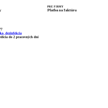
PRE FIRMY
y
Platba na faktúru
77
ka, dezinfekcia
dícia do 2 pracovných dní