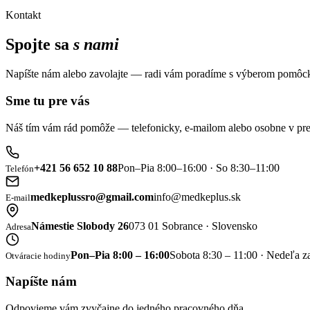
Kontakt
Spojte sa
s nami
Napíšte nám alebo zavolajte — radi vám poradíme s výberom pomôck
Sme tu pre vás
Náš tím vám rád pomôže — telefonicky, e-mailom alebo osobne v pre
+421 56 652 10 88
Pon–Pia 8:00–16:00 · So 8:30–11:00
Telefón
medkeplussro@gmail.com
info@medkeplus.sk
E-mail
Námestie Slobody 26
073 01 Sobrance · Slovensko
Adresa
Pon–Pia 8:00 – 16:00
Sobota 8:30 – 11:00 · Nedeľa z
Otváracie hodiny
Napíšte nám
Odpovieme vám zvyčajne do jedného pracovného dňa.