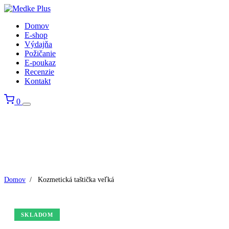
Domov
E-shop
Výdajňa
Požičanie
E-poukaz
Recenzie
Kontakt
0
Domov
/
Kozmetická taštička veľká
SKLADOM