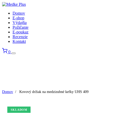
Domov
E-shop
Výdajňa
Požičanie
E-poukaz
Recenzie
Kontakt
0
Domov
/
Kovový držiak na medzizubné kefky UHS 409
SKLADOM