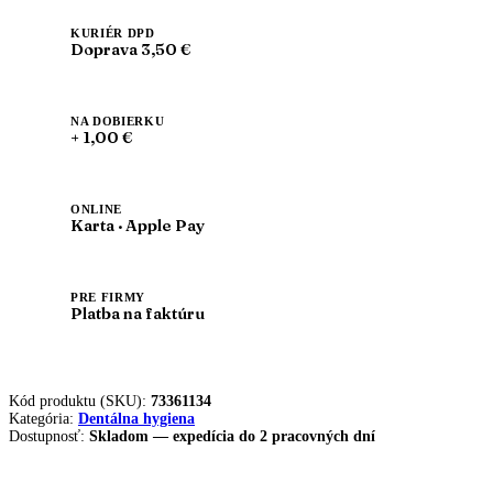
UHS
409
KURIÉR DPD
Doprava 3,50 €
NA DOBIERKU
+ 1,00 €
ONLINE
Karta · Apple Pay
PRE FIRMY
Platba na faktúru
Kód produktu (SKU):
73361134
Kategória:
Dentálna hygiena
Dostupnosť:
Skladom — expedícia do 2 pracovných dní