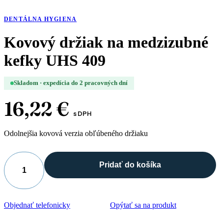
DENTÁLNA HYGIENA
Kovový držiak na medzizubné
kefky UHS 409
Skladom · expedícia do 2 pracovných dní
16,22
€
s DPH
Odolnejšia kovová verzia obľúbeného držiaku
Pridať do košíka
množstvo
Kovový
držiak
na
Objednať telefonicky
Opýtať sa na produkt
medzizubné
kefky