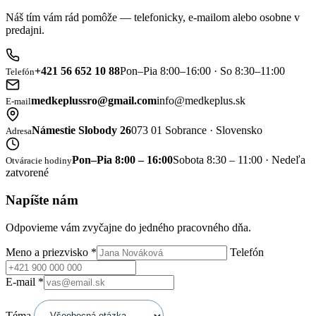
Náš tím vám rád pomôže — telefonicky, e-mailom alebo osobne v
predajni.
+421 56 652 10 88
Pon–Pia 8:00–16:00 · So 8:30–11:00
Telefón
medkeplussro@gmail.com
info@medkeplus.sk
E-mail
Námestie Slobody 26
073 01 Sobrance · Slovensko
Adresa
Pon–Pia 8:00 – 16:00
Sobota 8:30 – 11:00 · Nedeľa
Otváracie hodiny
zatvorené
Napíšte nám
Odpovieme vám zvyčajne do jedného pracovného dňa.
Meno a priezvisko
*
Telefón
E-mail
*
Téma