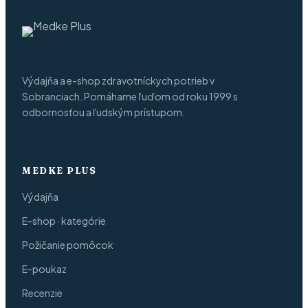
Výdajňa a e-shop zdravotníckych potrieb v
Sobranciach. Pomáhame ľuďom od roku 1999 s
odbornosťou a ľudským prístupom.
MEDKE PLUS
Výdajňa
E-shop · kategórie
Požičanie pomôcok
E-poukaz
Recenzie