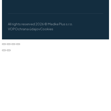
All rights reserved 2026 © Medke Plus s.r.o.
VOP
Ochrana údajov
Cookies