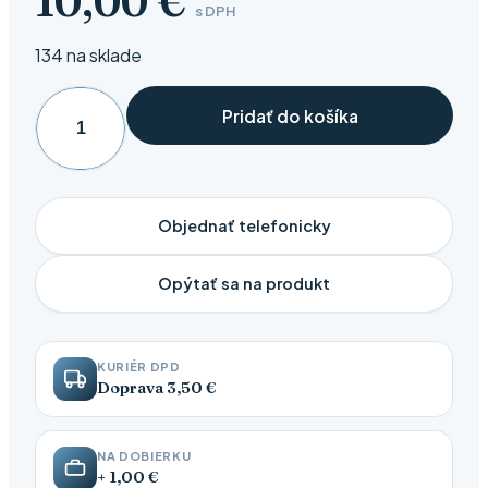
10,00
€
s DPH
134 na sklade
Pridať do košíka
množstvo
Kliešte
na
nechty
Objednať telefonicky
10
cm
Opýtať sa na produkt
KURIÉR DPD
Doprava 3,50 €
NA DOBIERKU
+ 1,00 €