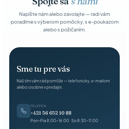
Spojte sa
s nami
Napíšte nám alebo zavolajte — radi vám
poradíme s výberom pomôcky, s e-poukazom
alebo s požičaním.
Sme tu pre vás
Náš tím vám rád pomôže — telefonicky, e-mailom
alebo osobne v predajni.
TELEFÓN
+421 56 652 10 88
Pon–Pia 8:00–16:00 · So 8:30–11:00