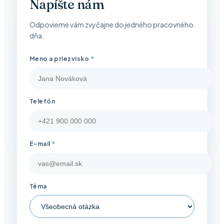
Napíšte nám
Odpovieme vám zvyčajne do jedného pracovného
dňa.
Meno a priezvisko
*
Telefón
E-mail
*
Téma