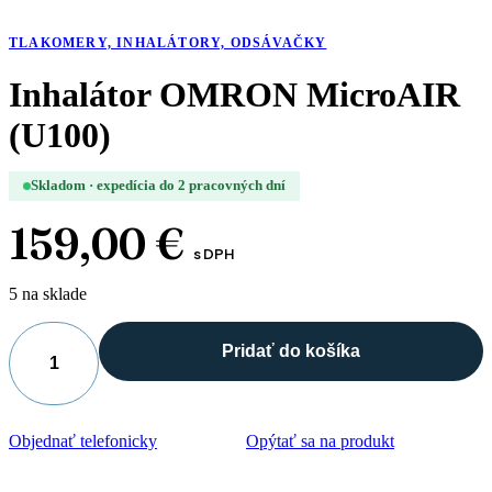
TLAKOMERY, INHALÁTORY, ODSÁVAČKY
Inhalátor OMRON MicroAIR
(U100)
Skladom · expedícia do 2 pracovných dní
159,00
€
s DPH
5 na sklade
Pridať do košíka
množstvo
Inhalátor
OMRON
MicroAIR
Objednať telefonicky
Opýtať sa na produkt
(U100)