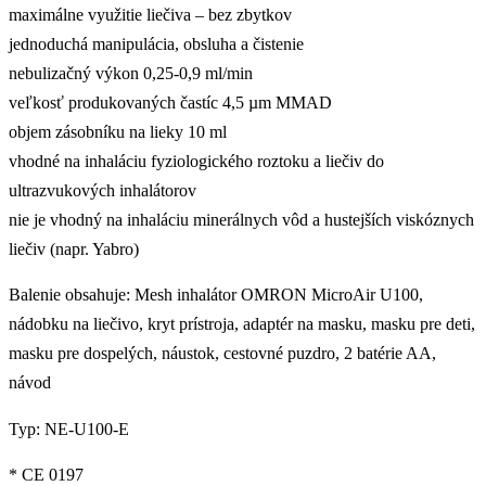
maximálne využitie liečiva – bez zbytkov
jednoduchá manipulácia, obsluha a čistenie
nebulizačný výkon 0,25-0,9 ml/min
veľkosť produkovaných častíc 4,5 µm MMAD
objem zásobníku na lieky 10 ml
vhodné na inhaláciu fyziologického roztoku a liečiv do
ultrazvukových inhalátorov
nie je vhodný na inhaláciu minerálnych vôd a hustejších viskóznych
liečiv (napr. Yabro)
Balenie obsahuje: Mesh inhalátor OMRON MicroAir U100,
nádobku na liečivo, kryt prístroja, adaptér na masku, masku pre deti,
masku pre dospelých, náustok, cestovné puzdro, 2 batérie AA,
návod
Typ: NE-U100-E
* CE 0197