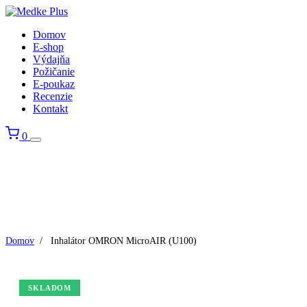
Domov
E-shop
Výdajňa
Požičanie
E-poukaz
Recenzie
Kontakt
0
Domov
/
Inhalátor OMRON MicroAIR (U100)
SKLADOM